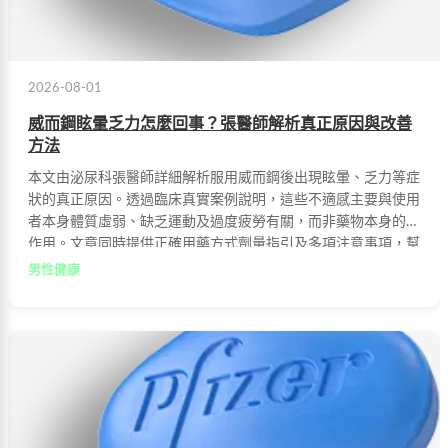
2026-08-01
威而鋼眩暈乏力怎麼回事？張醫師解析真正原因與改善
方法
本文由泌尿科張醫師詳細解析服用威而鋼後出現眩暈、乏力等症
狀的真正原因。透過臨床真實案例說明，這些不適感主要與使用
者本身體質虛弱、缺乏運動及過度疲勞有關，而非藥物本身的副
作用。文章同時提供正確用藥方式劑量指引及多項注意事項，幫
助男性朋友安全有效地改善性功能困擾。
男性健康