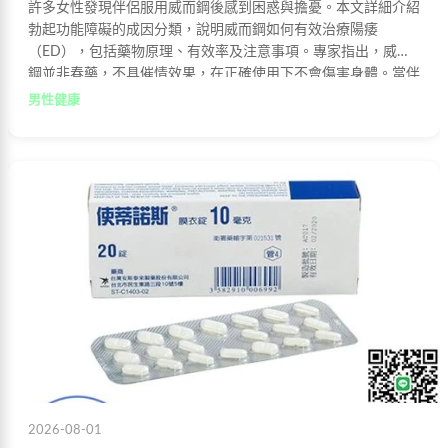
許多女性發現伴侶服用威而鋼後感到困惑與擔憂。本文詳細介紹
勃起功能障礙的成因分類，說明威而鋼如何有效治療陽痿
（ED），包括藥物原理、有效率及注意事項。專家指出，威而
鋼並非春藥，不具催情效果，在正確使用下不會傷害身體。當伴
侶出現勃起功能障礙時，給予理解與支持比藥物本身更為重要。
男性健康
2026-08-01