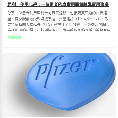
犀利士使用心得：一位患者的真實用藥體驗與實用建議
分享一位患者使用犀利士的真實經驗，包括購買管道的曲折經
歷、首次服藥感受與時機掌握、劑量建議（10mg/20mg）、效
果持續時間大幅延長（從5分鐘提升至15分鐘）、恢復時間縮短
等詳細用藥心得，並特別提醒不可與硝酸酯類藥物併用等禁忌事
項，幫助有需要的讀者正確認識和合理使用此藥物。
男性健康