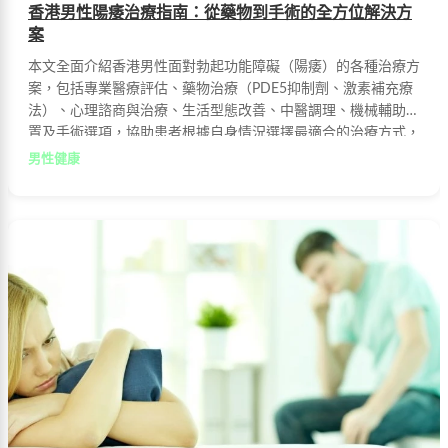
香港男性陽痿治療指南：從藥物到手術的全方位解決方
案
本文全面介紹香港男性面對勃起功能障礙（陽痿）的各種治療方
案，包括專業醫療評估、藥物治療（PDE5抑制劑、激素補充療
法）、心理諮商與治療、生活型態改善、中醫調理、機械輔助裝
置及手術選項，協助患者根據自身情況選擇最適合的治療方式，
重獲自信與健康。
男性健康