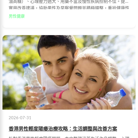
油高糖）、心理壓力過大、用藥不當及慢性疾病控制不佳。提供
實用改善建議，協助男性及早察覺問題並積極調整，重拾健康性
生活。
男性健康
2026-07-31
香港男性輕度陽痿治療攻略：生活調整與改善方案