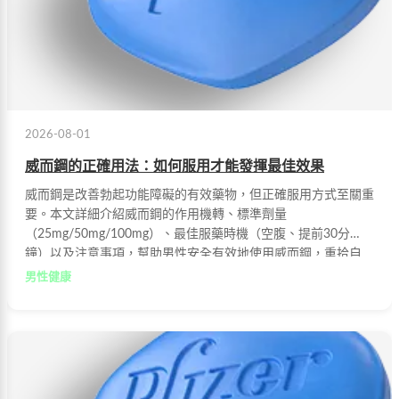
2026-08-01
威而鋼的正確用法：如何服用才能發揮最佳效果
威而鋼是改善勃起功能障礙的有效藥物，但正確服用方式至關重
要。本文詳細介紹威而鋼的作用機轉、標準劑量
（25mg/50mg/100mg）、最佳服藥時機（空腹、提前30分
鐘）以及注意事項，幫助男性安全有效地使用威而鋼，重拾自
信。
男性健康