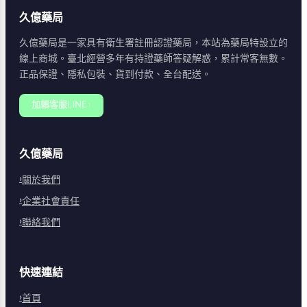
久億藥局
久億藥局是一家具有衛生署註冊認證藥局，本站為藥局特設立的
線上商城。臺北經營多年有持證藥師答疑解惑，累計常客無數。
正品保證、隱私包裝、貨到付款、全台配送。
加賴客服LINE ›
久億藥局
關於我們
企業社會責任
聯絡我們
快速連結
首頁