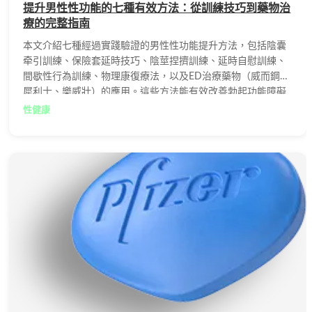
提升男性性功能的七種有效方法：從訓練技巧到藥物治
療的完整指南
本文介紹七種經過實踐驗證的男性性功能提升方法，包括陰囊
牵引訓練、保險套延時技巧、陰莖捏擠訓練、延時自慰訓練、
間歇性行為訓練、物理康復療法，以及ED治療藥物（威而鋼、
犀利士、樂威壯）的應用。這些方法能有效改善勃起功能障礙
與早洩問題，幫助男性重拾自信與生活品質。
性健康