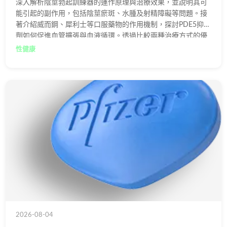
深入解析陰莖勃起訓練器的運作原理與治療效果，並說明其可
能引起的副作用，包括陰莖瘀斑、水腫及射精障礙等問題。接
著介紹威而鋼、犀利士等口服藥物的作用機制，探討PDE5抑制
劑如何促進血管擴張與血液循環。透過比較兩種治療方式的優
劣，協助患者選擇更安全有效的陽痿治療方案。
性健康
2026-08-04