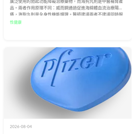
廣泛使用的勃起功能障礙治療藥物，而海狗丸則是中醫補腎產
品。兩者作用原理不同：威而鋼通過促進海綿體血流治療陽
痿，海狗丸則是全身性機能調理。醫師建議兩者不建議同時服
用，以免產生不良反應或相互抵銷效果。
性健康
2026-08-04