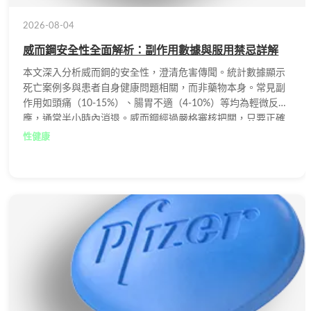
2026-08-04
威而鋼安全性全面解析：副作用數據與服用禁忌詳解
本文深入分析威而鋼的安全性，澄清危害傳聞。統計數據顯示
死亡案例多與患者自身健康問題相關，而非藥物本身。常見副
作用如頭痛（10-15%）、腸胃不適（4-10%）等均為輕微反
應，通常半小時內消退。威而鋼經過嚴格審核把關，只要正確
使用不會對人體造成實質傷害，但需特別注意不可與硝酸鹽類
性健康
藥物同服，否則可能引發致命危機。