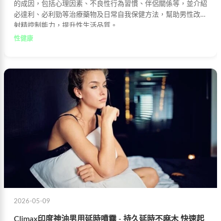
的成因，包括心理因素、不良性行為習慣、伴侶關係等，並介紹
必達利、必利勁等治療藥物及日常自我保健方法，幫助男性改善
射精控制能力，提升性生活品質。
性健康
2026-05-09
Climax印度神油男用延時噴霧 - 持久延時不麻木 快速起