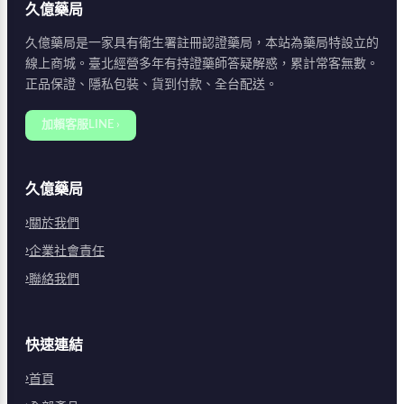
久億藥局
久億藥局是一家具有衛生署註冊認證藥局，本站為藥局特設立的
線上商城。臺北經營多年有持證藥師答疑解惑，累計常客無數。
正品保證、隱私包裝、貨到付款、全台配送。
加賴客服LINE ›
久億藥局
關於我們
企業社會責任
聯絡我們
快速連結
首頁