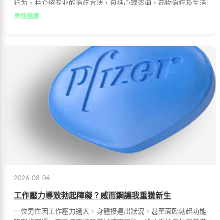
行为，并介绍专业的治疗方法，包括心理咨询、药物治疗及生活
方式的调整，帮助患者走出阴霾，重获健康与自信。
男性健康
2026-08-04
工作壓力導致勃起障礙？威而鋼讓我重獲新生
一位男性因工作壓力過大，身體接連出狀況，甚至面臨勃起功能