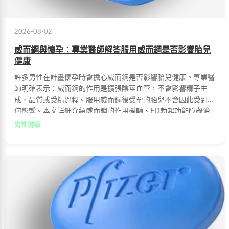
2026-08-02
威而鋼與懷孕：專業醫師解答服用威而鋼是否影響胎兒
健康
許多男性在計畫懷孕時會擔心威而鋼是否影響胎兒健康。專業醫
師明確表示：威而鋼的作用是擴張陰莖血管，不會影響精子生
成、品質或受精過程。服用威而鋼後受孕的胎兒不會因此受到任
何影響。本文詳細介紹威而鋼的作用機轉、ED勃起功能障礙治
療，以及其對備孕的安全性。
男性健康