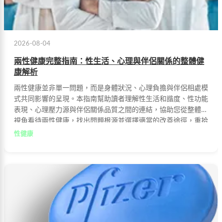
2026-08-04
兩性健康完整指南：性生活、心理與伴侶關係的整體健
康解析
兩性健康並非單一問題，而是身體狀況、心理負擔與伴侶相處模
式共同影響的呈現。本指南幫助讀者理解性生活和諧度、性功能
表現、心理壓力源與伴侶關係品質之間的連結，協助您從整體性
視角看待兩性健康，找出問題根源並選擇適當的改善途徑，重拾
自信享受美滿生活。
性健康