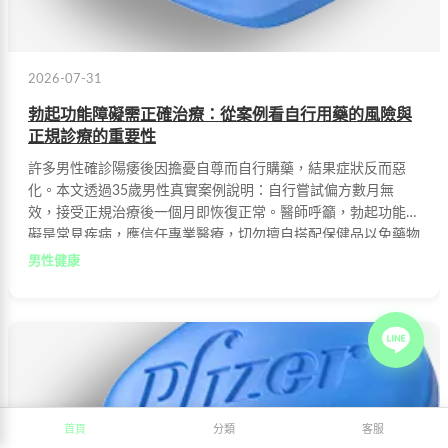
2026-07-31
勃起功能障礙需正確治療：從案例看自行用藥的風險與
正規診療的重要性
許多男性確診陽痿後因擔憂自尊而自行購藥，結果症狀反而惡
化。本文透過35歲男性真實案例說明：自行嘗試偏方數月無
效，接受正規治療後一個月即恢復正常。醫師呼籲，勃起功能障
礙是常見疾病，應信任專業醫療，切勿擅自搭配保健品以免藥物
交互作用。
男性健康
首頁
分類
客服