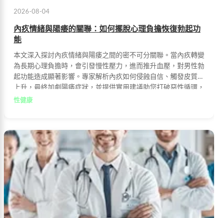
2026-08-04
內疚情緒與陽痿的關聯：如何擺脫心理負擔恢復勃起功
能
本文深入探討內疚情緒與陽痿之間的密不可分關聯。當內疚轉變
為長期心理負擔時，會引發慢性壓力，進而推升血壓，對男性勃
起功能造成顯著影響。專家解析內疚如何侵蝕自信、觸發皮質醇
上升，最終加劇陽痿症狀，並提供實用建議助您打破惡性循環，
重獲健康與自信。
性健康