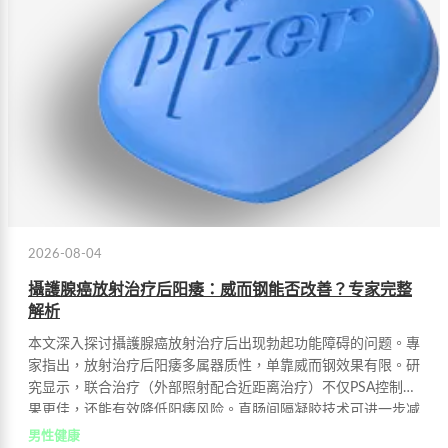
2026-08-04
攝護腺癌放射治疗后阳痿：威而钢能否改善？专家完整
解析
本文深入探讨攝護腺癌放射治疗后出现勃起功能障碍的问题。專
家指出，放射治疗后阳痿多属器质性，单靠威而钢效果有限。研
究显示，联合治疗（外部照射配合近距离治疗）不仅PSA控制效
果更佳，还能有效降低阳痿风险。直肠间隔凝胶技术可进一步减
轻副作用。
男性健康