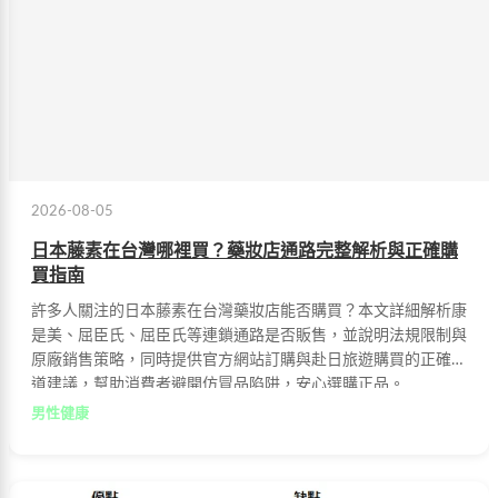
2026-08-05
日本藤素在台灣哪裡買？藥妝店通路完整解析與正確購
買指南
許多人關注的日本藤素在台灣藥妝店能否購買？本文詳細解析康
是美、屈臣氏、屈臣氏等連鎖通路是否販售，並說明法規限制與
原廠銷售策略，同時提供官方網站訂購與赴日旅遊購買的正確管
道建議，幫助消費者避開仿冒品陷阱，安心選購正品。
男性健康