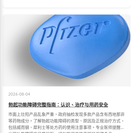
2026-08-04
勃起功能障碍完整指南：认识、治疗与用药安全
市面上壮阳产品乱象严重，政府抽检发现多款产品含有西地那非
等药物成分。了解勃起功能障碍的类型、原因及正规治疗方式，
包括威而钢、犀利士等处方药的使用注意事项。专业医师提醒：