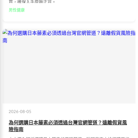
買，確保入手原廠正貨。
男性健康
2026-08-05
為何選購日本藤素必須透過台灣官網管道？遠離假貨風
險指南