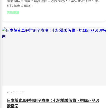
者避開假貨風險。建議選擇官方授權通路，享受正品保障、隱私
配送與售後服務。
男性健康
2026-08-05
日本藤素真假辨別全攻略：七招識破假貨，選購正品必
讀指南