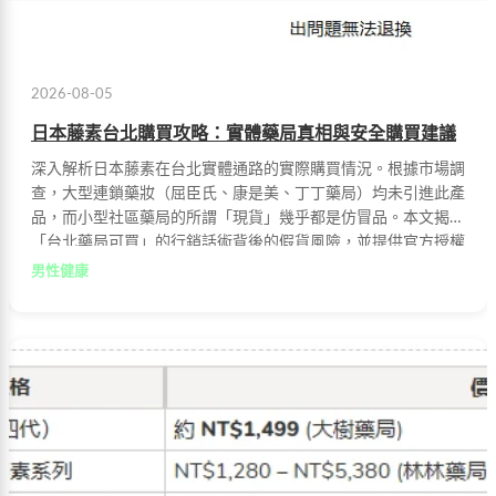
2026-08-05
日本藤素台北購買攻略：實體藥局真相與安全購買建議
深入解析日本藤素在台北實體通路的實際購買情況。根據市場調
查，大型連鎖藥妝（屈臣氏、康是美、丁丁藥局）均未引進此產
品，而小型社區藥局的所謂「現貨」幾乎都是仿冒品。本文揭露
「台北藥局可買」的行銷話術背後的假貨風險，並提供官方授權
購買管道建議，幫助消費者安全選購正品。
男性健康