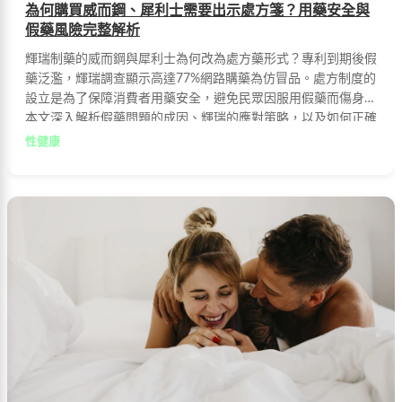
為何購買威而鋼、犀利士需要出示處方箋？用藥安全與
假藥風險完整解析
輝瑞制藥的威而鋼與犀利士為何改為處方藥形式？專利到期後假
藥泛濫，輝瑞調查顯示高達77%網路購藥為仿冒品。處方制度的
設立是為了保障消費者用藥安全，避免民眾因服用假藥而傷身。
本文深入解析假藥問題的成因、輝瑞的應對策略，以及如何正確
選購正品藥物。
性健康