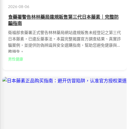
2026-08-06
食藥署警告林林藥局違規販售第三代日本藤素｜完整防
騙指南
衛福部食藥署正式警告林林藥局網站違規販售未經登記之第三代
日本藤素，已違反藥事法。本篇完整揭露官方調查結果、真實詐
騙案例，並提供防偽辨識與安全選購指南，幫助您避免健康與財
務損失。
男性健康