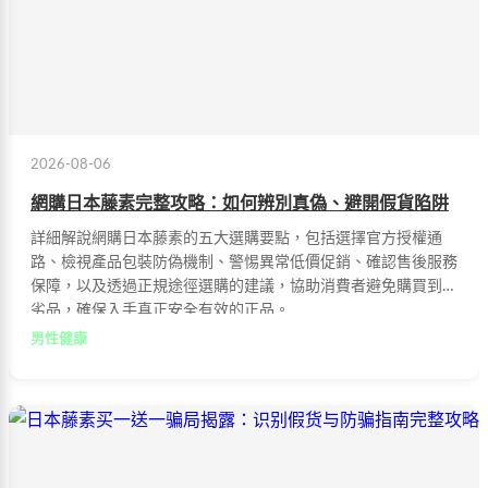
2026-08-06
網購日本藤素完整攻略：如何辨別真偽、避開假貨陷阱
詳細解說網購日本藤素的五大選購要點，包括選擇官方授權通
路、檢視產品包裝防偽機制、警惕異常低價促銷、確認售後服務
保障，以及透過正規途徑選購的建議，協助消費者避免購買到偽
劣品，確保入手真正安全有效的正品。
男性健康