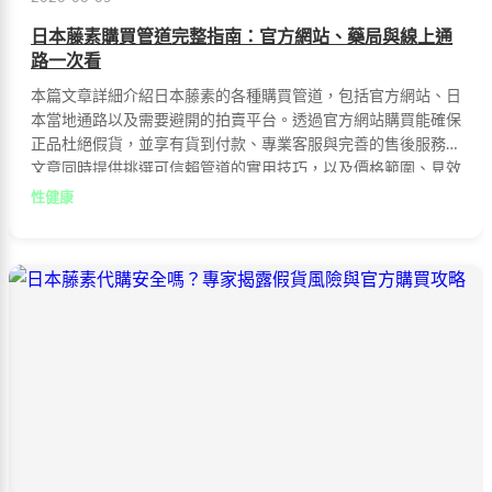
日本藤素購買管道完整指南：官方網站、藥局與線上通
路一次看
本篇文章詳細介紹日本藤素的各種購買管道，包括官方網站、日
本當地通路以及需要避開的拍賣平台。透過官方網站購買能確保
正品杜絕假貨，並享有貨到付款、專業客服與完善的售後服務。
文章同時提供挑選可信賴管道的實用技巧，以及價格範圍、見效
時間等常見疑問解答，協助消費者做出最正確的購買選擇。
性健康