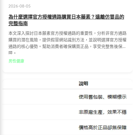
2026-08-05
為什麼選擇官方授權通路購買日本藤素？遠離仿冒品的
完整指南
本文深入探討日本藤素官方授權通路的重要性，分析非官方通路
購買的潛在風險，提供假冒網站識別方法，並說明選擇官方授權
通路的核心優勢。幫助消費者確保購買正品，享受完整售後保
障。
男性健康