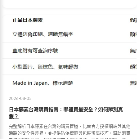
2026-08-05
日本藤素台灣購買指南：哪裡買最安全？如何辨別真
假？
完整解析日本藤素在台灣的購買管道，比較官方授權網站與其他
通路的安全性差異，並提供防偽標籤與包裝辨識技巧，幫助消費