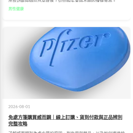
出现功能障碍应尽早就医，切勿购买来路不明的保健食品。
男性健康
2026-08-01
免處方箋購買威而鋼｜線上訂購、貨到付款與正品辨別
完整攻略