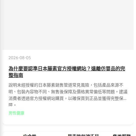
2026-08-05
為什麼要認準日本藤素官方授權網站？遠離仿冒品的完
整指南
說明未經授權的日本藤素銷售管道常見風險，包括產品來源不
明、包裝內容物不同、無售後保障及價格異常偏低等問題。建議
消費者透過官方授權網站購買，以確保買到正品並獲得完整保
障。
男性健康