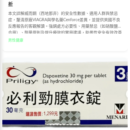
析
本文詳解威而鋼（西地那非）的安全性數據、適用人群與禁忌
症，釐清原廠VIAGRA與學名藥Cenforce差異，並提供英國不良
反應報告的客觀解讀。強調處方必要性、用藥禁忌（如硝酸鹽類
合用）、劑量原則及提升療效的實用建議，助男性安全有效改善
勃起功能障礙。
男性健康