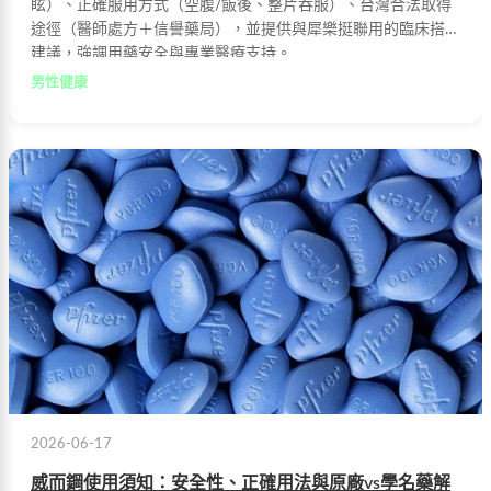
眩）、正確服用方式（空腹/飯後、整片吞服）、台灣合法取得
途徑（醫師處方＋信譽藥局），並提供與犀樂挺聯用的臨床搭配
建議，強調用藥安全與專業醫療支持。
男性健康
2026-06-17
威而鋼使用須知：安全性、正確用法與原廠vs學名藥解