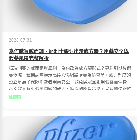
2026-07-31
為何購買威而鋼、犀利士需要出示處方箋？用藥安全與
假藥風險完整解析
輝瑞制藥的威而鋼與犀利士為何改為處方藥形式？專利到期後假
藥泛濫，輝瑞調查顯示高達77%網路購藥為仿冒品。處方制度的
設立是為了保障消費者用藥安全，避免民眾因服用假藥而傷身。
本文深入解析假藥問題的成因、輝瑞的應對策略，以及如何正確
選購正品藥物。
性健康