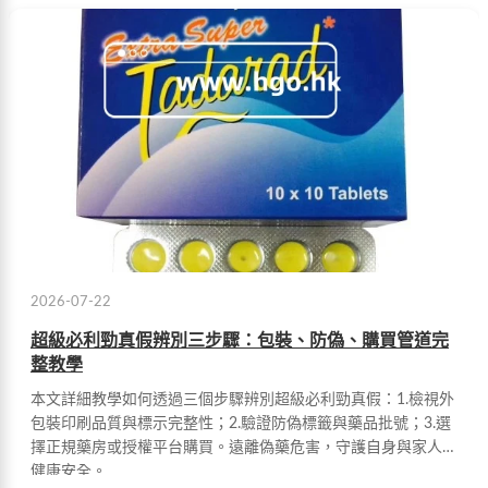
2026-07-22
超級必利勁真假辨別三步驟：包裝、防偽、購買管道完
整教學
本文詳細教學如何透過三個步驟辨別超級必利勁真假：1.檢視外
包裝印刷品質與標示完整性；2.驗證防偽標籤與藥品批號；3.選
擇正規藥房或授權平台購買。遠離偽藥危害，守護自身與家人的
健康安全。