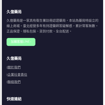
久億藥局
久億藥局是一家具有衛生署註冊認證藥局，本站為藥局特設立的
線上商城。臺北經營多年有持證藥師答疑解惑，累計常客無數。
正品保證、隱私包裝、貨到付款、全台配送。
加賴客服LINE ›
久億藥局
關於我們
企業社會責任
聯絡我們
快速連結