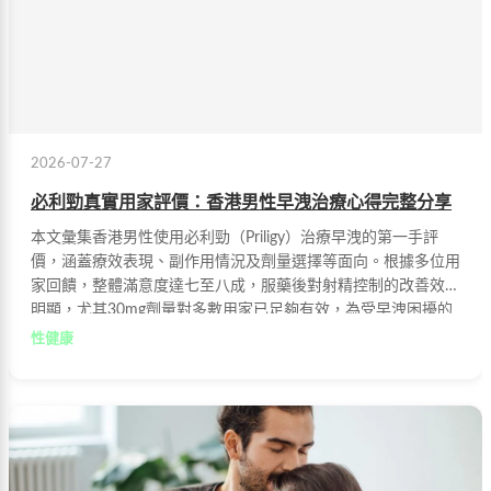
2026-07-27
必利勁真實用家評價：香港男性早洩治療心得完整分享
本文彙集香港男性使用必利勁（Priligy）治療早洩的第一手評
價，涵蓋療效表現、副作用情況及劑量選擇等面向。根據多位用
家回饋，整體滿意度達七至八成，服藥後對射精控制的改善效果
明顯，尤其30mg劑量對多數用家已足夠有效，為受早洩困擾的
男性提供客觀參考。
性健康