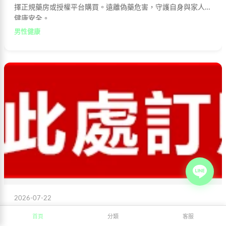
擇正規藥房或授權平台購買。遠離偽藥危害，守護自身與家人的
健康安全。
男性健康
2026-07-22
必利劲服药时机与进食关系：专家解析最佳吸收方式
首頁
分類
客服