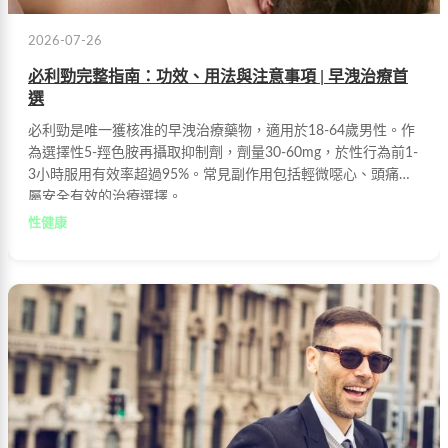
2026-07-26
必利勁完整指南：功效、用法與注意事項 | 早洩治療首
選
必利勁是唯一獲核准的早洩治療藥物，適用於18-64歲男性。作
為選擇性5-羥色胺再攝取抑制劑，劑量30-60mg，於性行為前1-
3小時服用有效率超過95%。常見副作用包括輕微噁心、頭痛，
屬安全有效的治療選擇。
性健康