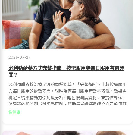
2026-07-27
必利勁給藥方式完整指南：按需服用與每日服用有何差
異？
必利勁膜衣錠治療早洩的兩種給藥方式完整解析。比較按需服用
與每日服用的療效差異，說明為何每日服用無效率較低、效果更
穩定。從藥物動力學角度分析5-羥色胺濃度變化，並提供專科醫
師建議的起始劑量與調整原則，幫助患者選擇最適合自己的用藥
方式。
性健康