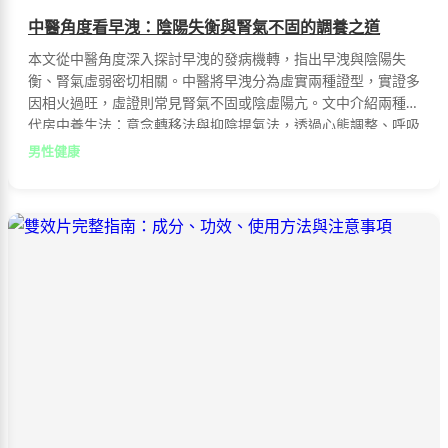
中醫角度看早洩：陰陽失衡與腎氣不固的調養之道
本文從中醫角度深入探討早洩的發病機轉，指出早洩與陰陽失
衡、腎氣虛弱密切相關。中醫將早洩分為虛實兩種證型，實證多
因相火過旺，虛證則常見腎氣不固或陰虛陽亢。文中介紹兩種古
代房中養生法：意念轉移法與抑陰提氣法，透過心態調整、呼吸
控制及特定部位的按壓技巧，幫助改善早洩問題，提升對射精的
男性健康
掌控能力。