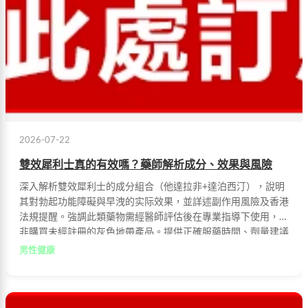
2026-07-22
雙效犀利士真的有效嗎？藥師解析成分、效果與風險
深入解析雙效犀利士的成分組合（他達拉非+達泊西汀），說明
其對勃起功能障礙與早洩的实际效果，並詳述副作用風險及香港
法規提醒。強調此類藥物需經醫師評估後在專業指導下使用，而
非購買未經註冊的灰色地帶產品。提供正確服藥時間、劑量建議
與注意事項，協助讀者安全用藥。
男性健康