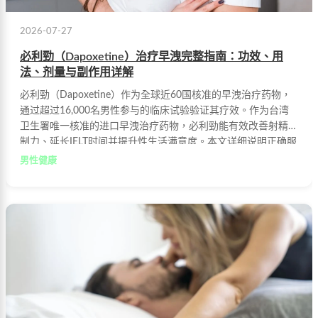
2026-07-27
必利勁（Dapoxetine）治疗早洩完整指南：功效、用
法、剂量与副作用详解
必利勁（Dapoxetine）作为全球近60国核准的早洩治疗药物，
通过超过16,000名男性参与的临床试验验证其疗效。作为台湾
卫生署唯一核准的进口早洩治疗药物，必利勁能有效改善射精控
制力、延长IELT时间并提升性生活满意度。本文详细说明正确服
用方式、剂量调整建议及常见副作用缓解方法。
男性健康