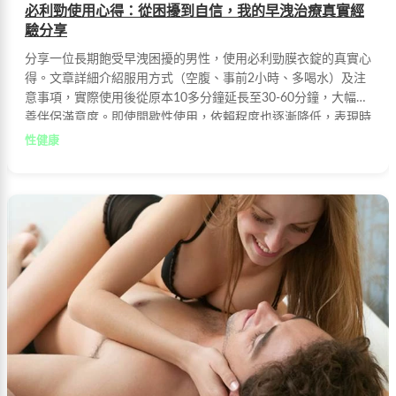
必利勁使用心得：從困擾到自信，我的早洩治療真實經
驗分享
分享一位長期飽受早洩困擾的男性，使用必利勁膜衣錠的真實心
得。文章詳細介紹服用方式（空腹、事前2小時、多喝水）及注
意事項，實際使用後從原本10多分鐘延長至30-60分鐘，大幅改
善伴侶滿意度。即使間歇性使用，依賴程度也逐漸降低，表現時
間仍能維持在20分鐘以上。
性健康