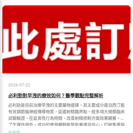
2026-07-22
必利勁對早洩的療效如何？醫學觀點完整解析
必利勁是目前治療早洩的主要藥物選擇，其主要成分達泊西汀能
有效調節腦神經傳導物質，延遲射精臨界點。經多項大規模臨床
試驗驗證，在延長性行為時間、改善射精控制方面效果顯著。除
了生理作用外，成功的使用體驗能幫助重建自信心，打破焦慮與
早洩的惡性循環，標本兼治。
性健康