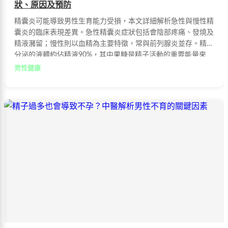
狀、原因及預防
精囊炎可能導致男性生育能力受損，本文詳細解析急性與慢性精
囊炎的臨床表現差異。急性精囊炎症狀包括會陰部疼痛、發燒及
精液瀦留；慢性則以血精為主要特徵，常與前列腺炎並存。精囊
分泌的液體約佔精液90%，其中果糖是精子活動的重要能量來
源，發炎時會減少分泌，進而影響受孕。了解病因與症狀，有助
男性健康
及早發現並治療。