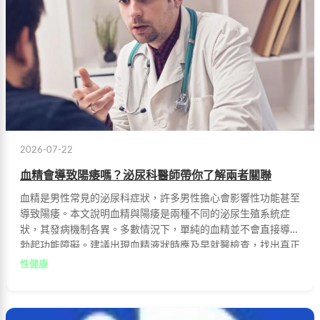
2026-07-22
血精會導致陽痿嗎？泌尿科醫師帶你了解兩者關聯
血精是男性常見的泌尿科症狀，許多男性擔心會影響性功能甚至
導致陽痿。本文說明血精與陽痿是兩種不同的泌尿生殖系統症
狀，其發病機制各異。多數情況下，單純的血精並不會直接導致
勃起功能障礙。建議出現血精液狀時應及早就醫檢查，找出真正
病因並接受治療。
性健康