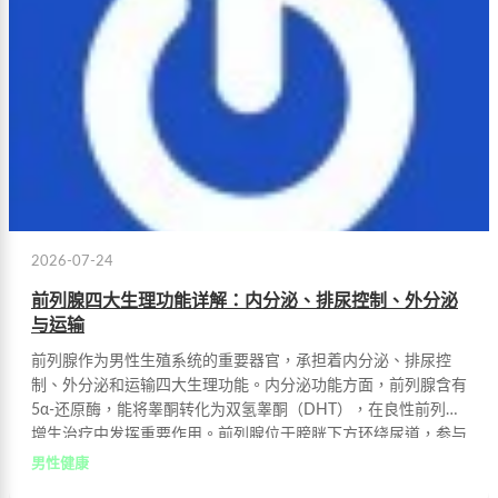
2026-07-24
前列腺四大生理功能详解：内分泌、排尿控制、外分泌
与运输
前列腺作为男性生殖系统的重要器官，承担着内分泌、排尿控
制、外分泌和运输四大生理功能。内分泌功能方面，前列腺含有
5α-还原酶，能将睾酮转化为双氢睾酮（DHT），在良性前列腺
增生治疗中发挥重要作用。前列腺位于膀胱下方环绕尿道，参与
尿道内括约肌形成，调控排尿过程。前列腺液作为精液重要组成
男性健康
约占三分之一，直接影响精子活动能力。射精时前列腺协调肌肉