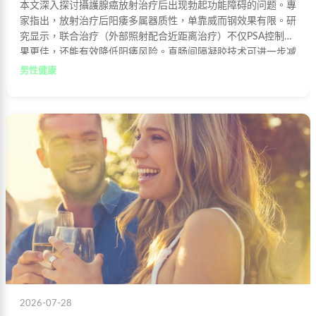
本文深入探讨攝護腺癌放射治疗后出现勃起功能障碍的问题。專
家指出，放射治疗后阳痿多属器质性，单靠威而钢效果有限。研
究显示，联合治疗（外部照射配合近距离治疗）不仅PSA控制效
果更佳，还能有效降低阳痿风险。直肠间隔凝胶技术可进一步减
轻副作用。
男性健康
2026-07-28