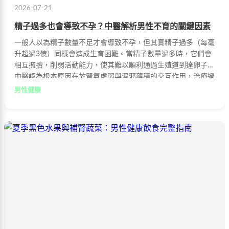
2026-07-21
精子過多也會導致不孕？中醫解析男性不育的關鍵因素
一般人以為精子數量不足才會導致不孕，但其實精子過多（每毫
升超過3億）同樣會造成生育困難。當精子數量過多時，它們會
相互擁擠，削弱活動能力，使其難以順利通過生殖道到達卵子。
中醫認為根本原因在於腎氣虛弱與濕邪蘊積的交互作用，治療過
程相對漫長。
男性健康