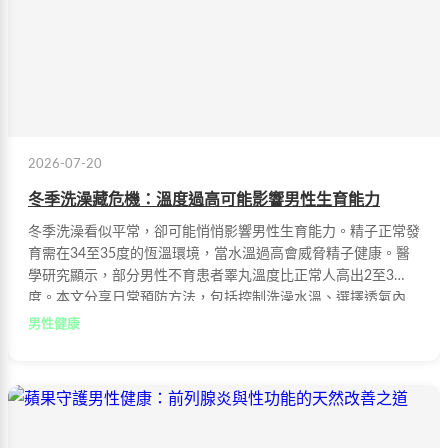
2026-07-20
冬季洗澡藏危機：溫度過高可能影響男性生育能力
冬季洗澡看似平常，卻可能悄悄影響男性生育能力。精子正常發
育需在34至35度的恆溫環境，當水溫過高會威脅精子健康。醫
學研究顯示，部分男性不育患者睪丸溫度比正常人高出2至3
度。本文分享日常預防方法，包括控制洗澡水溫、選擇透氣內
褲、均衡補充鋅硒等微量元素，守護男性生育力。
男性健康