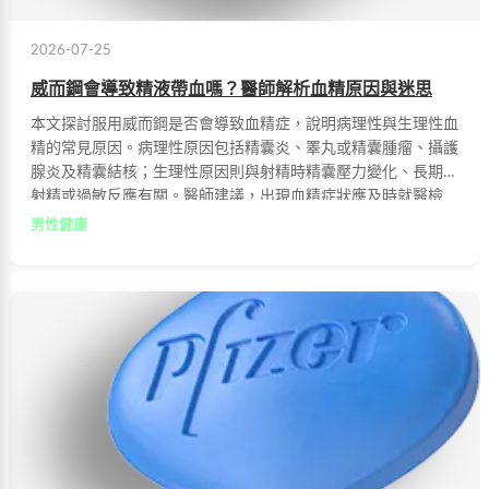
2026-07-25
威而鋼會導致精液帶血嗎？醫師解析血精原因與迷思
本文探討服用威而鋼是否會導致血精症，說明病理性與生理性血
精的常見原因。病理性原因包括精囊炎、睪丸或精囊腫瘤、攝護
腺炎及精囊結核；生理性原因則與射精時精囊壓力變化、長期無
射精或過敏反應有關。醫師建議，出現血精症狀應及時就醫檢
查。
男性健康