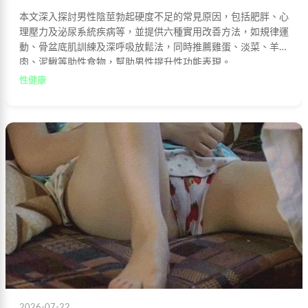
本文深入探討男性陰莖勃起硬度不足的常見原因，包括肥胖、心
理壓力及泌尿系統疾病等，並提供六種實用改善方法，如規律運
動、骨盆底肌訓練及深呼吸放鬆法，同時推薦雞蛋、淡菜、羊
肉、泥鰍等助性食物，幫助男性提升性功能表現。
性健康
2026-07-22