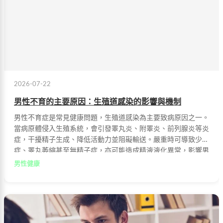
2026-07-22
男性不育的主要原因：生殖道感染的影響與機制
男性不育症是常見健康問題，生殖道感染為主要致病原因之一。
當病原體侵入生殖系統，會引發睪丸炎、附睪炎、前列腺炎等炎
症，干擾精子生成、降低活動力並阻礙輸送。嚴重時可導致少精
症、睪丸萎縮甚至無精子症，亦可能造成精液液化異常，影響男
性生育能力。
男性健康