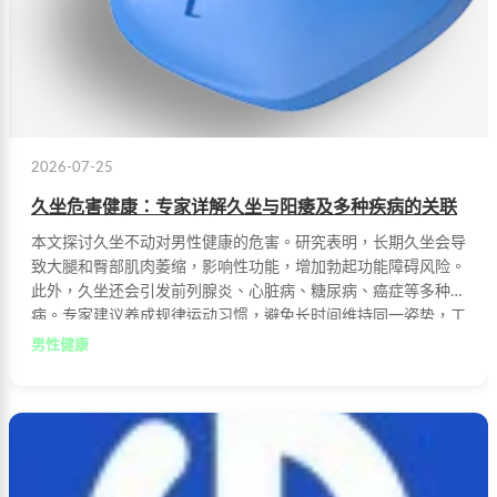
2026-07-25
久坐危害健康：专家详解久坐与阳痿及多种疾病的关联
本文探讨久坐不动对男性健康的危害。研究表明，长期久坐会导
致大腿和臀部肌肉萎缩，影响性功能，增加勃起功能障碍风险。
此外，久坐还会引发前列腺炎、心脏病、糖尿病、癌症等多种疾
病。专家建议养成规律运动习惯，避免长时间维持同一姿势，工
作与休息的平衡是维护健康的关键。
男性健康