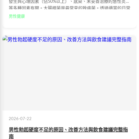
發生與心理因素（佔50%以上）、感染、未妥善治療的急性炎症
等多種因素有關。大腸桿菌是最常見的致病菌。透過適當的日常
保養與藥品輔助，有助於維持攝護腺健康。
男性健康
2026-07-22
男性勃起硬度不足的原因、改善方法與飲食建議完整指
南