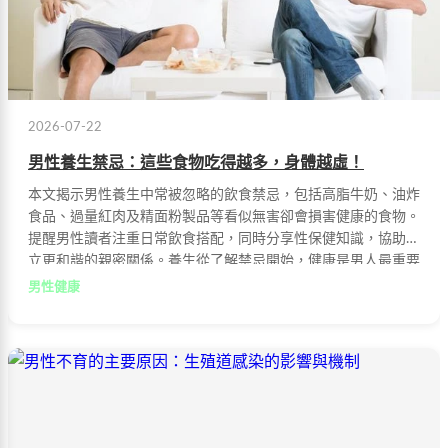
2026-07-22
男性養生禁忌：這些食物吃得越多，身體越虛！
本文揭示男性養生中常被忽略的飲食禁忌，包括高脂牛奶、油炸
食品、過量紅肉及精面粉製品等看似無害卻會損害健康的食物。
提醒男性讀者注重日常飲食搭配，同時分享性保健知識，協助建
立更和諧的親密關係。養生從了解禁忌開始，健康是男人最重要
的資本。
男性健康