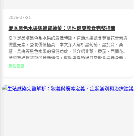
2026-07-21
夏季黑色水果與補腎蔬菜：男性健康飲食完整指南
夏季是品嚐黑色系水果的最佳時節，這類水果蘊含豐富花青素與
微量元素，營養價值極高。本文深入解析黑葡萄、黑加侖、桑
葚、烏梅等黑色水果的保健功效，並介绍韭菜、番茄、西蘭花、
菠菜等補腎蔬菜的營養價值，幫助男性透過日常飲食調養身體、
提升免疫力。
男性健康