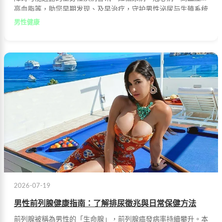
高血脂等，助您早期发现、及早治疗，守护男性泌尿与生殖系统
健康。
男性健康
2026-07-19
男性前列腺健康指南：了解排尿徵兆與日常保健方法
前列腺被稱為男性的「生命腺」，前列腺癌發病率持續攀升。本