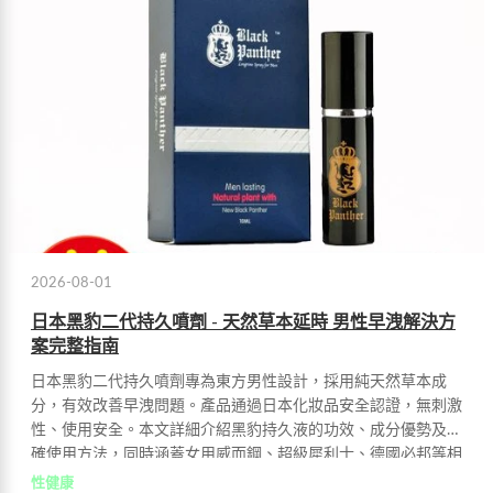
2026-08-01
日本黑豹二代持久噴劑 - 天然草本延時 男性早洩解決方
案完整指南
日本黑豹二代持久噴劑專為東方男性設計，採用純天然草本成
分，有效改善早洩問題。產品通過日本化妝品安全認證，無刺激
性、使用安全。本文詳細介紹黑豹持久液的功效、成分優勢及正
確使用方法，同時涵蓋女用威而鋼、超級犀利士、德國必邦等相
關男性保健產品資訊。
性健康