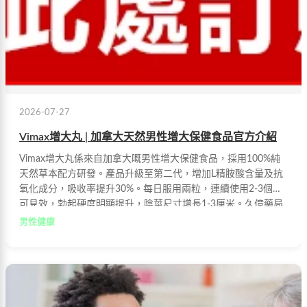
2026-07-27
Vimax增大丸 | 加拿大天然男性增大保健食品官方介紹
Vimax增大丸係來自加拿大嘅男性增大保健食品，採用100%純
天然草本配方研發。產品升級至第二代，增加L精胺酸含量及抗
氧化成分，吸收率提升30%。每日服用兩粒，連續使用2-3個月
可見效，勃起硬度明顯提升，陰莖尺寸增長1-3厘米。久億藥局
官方授權銷售，正品包裝設有防偽二維碼驗證。
男性健康