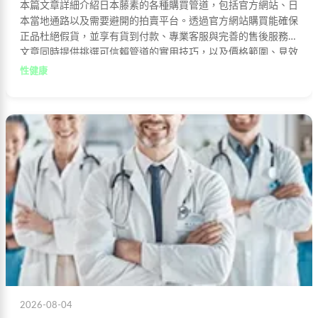
本篇文章詳細介紹日本藤素的各種購買管道，包括官方網站、日
本當地通路以及需要避開的拍賣平台。透過官方網站購買能確保
正品杜絕假貨，並享有貨到付款、專業客服與完善的售後服務。
文章同時提供挑選可信賴管道的實用技巧，以及價格範圍、見效
時間等常見疑問解答，協助消費者做出最正確的購買選擇。
性健康
2026-08-04