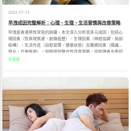
2026-07-31
早洩成因完整解析：心理、生理、生活習慣與改善策略
早洩是香港男性常見的困擾，本文深入分析其多元成因，包括心
理因素（性表現焦慮、創傷經歷）、生理因素（神經協調、局部
結構）、生活作息（自慰習慣、健康狀態）及醫療因素（攝護腺
發炎、代謝疾病）。同時提供整合性改善策略，協助讀者全面認
識並有效應對早洩問題。
性健康