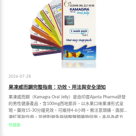
2026-07-28
果凍威而鋼完整指南：功效、用法與安全須知
果凍威而鋼（Kamagra Oral Jelly）是由印度Ajanta Pharma研發
的男性健康產品，含100mg西地那非，以水果口味果凍形式呈
現。藥效15-30分鐘見效，可維持4-6小時。需注意頭痛、面部
潮紅等副作用，並絕對避免與硝酸鹽類藥物同用。本品為處方
藥，使用前請諮詢醫師意見。
性健康