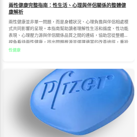
兩性健康完整指南：性生活、心理與伴侶關係的整體健
康解析
兩性健康並非單一問題，而是身體狀況、心理負擔與伴侶相處模
式共同影響的呈現。本指南幫助讀者理解性生活和諧度、性功能
表現、心理壓力源與伴侶關係品質之間的連結，協助您從整體性
視角看待兩性健康，找出問題根源並選擇適當的改善途徑，重拾
自信享受美滿生活。
性健康