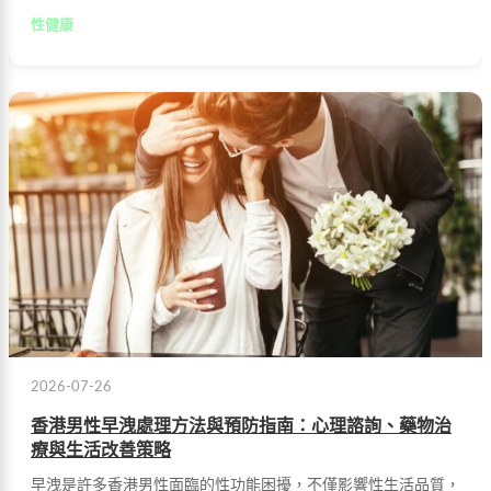
提升控制力，重拾自信與美滿性生活。
性健康
2026-07-26
香港男性早洩處理方法與預防指南：心理諮詢、藥物治
療與生活改善策略
早洩是許多香港男性面臨的性功能困擾，不僅影響性生活品質，