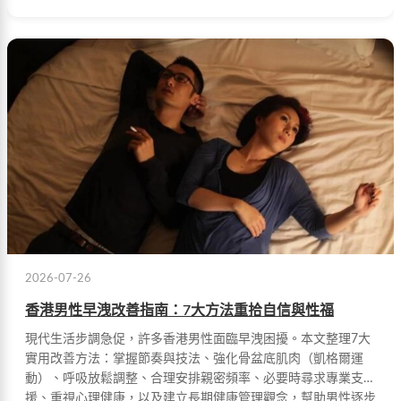
2026-07-26
香港男性早洩改善指南：7大方法重拾自信與性福
現代生活步調急促，許多香港男性面臨早洩困擾。本文整理7大
實用改善方法：掌握節奏與技法、強化骨盆底肌肉（凱格爾運
動）、呼吸放鬆調整、合理安排親密頻率、必要時尋求專業支
援、重視心理健康，以及建立長期健康管理觀念，幫助男性逐步