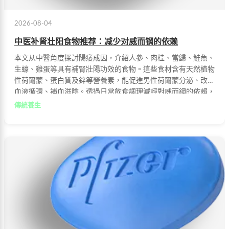
2026-08-04
中医补肾壮阳食物推荐：减少对威而钢的依赖
本文从中醫角度探討陽痿成因，介紹人參、肉桂、當歸、鮭魚、
生蠔、雞蛋等具有補腎壯陽功效的食物。這些食材含有天然植物
性荷爾蒙、蛋白質及鋅等營養素，能促進男性荷爾蒙分泌、改善
血液循環、補血滋陰。透過日常飲食調理減輕對威而鋼的依賴，
是值得推薦的健康方式。
傳統養生