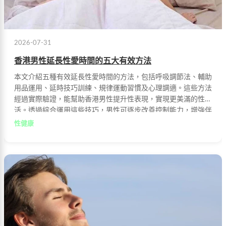
2026-07-31
香港男性延長性愛時間的五大有效方法
本文介紹五種有效延長性愛時間的方法，包括呼吸調節法、輔助
用品運用、延時技巧訓練、規律運動習慣及心理調適。這些方法
經過實際驗證，能幫助香港男性提升性表現，實現更美滿的性生
活。透過綜合運用這些技巧，男性可逐步改善控制能力，增強伴
侶間的親密關係。
性健康