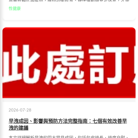
無需依賴此類產品，維持均衡飲食、規律運動與充足休息，才是
提升男性功能的自然途徑。
性健康
2026-07-28
早洩成因、影響與預防方法完整指南：七個有效改善早
洩的建議