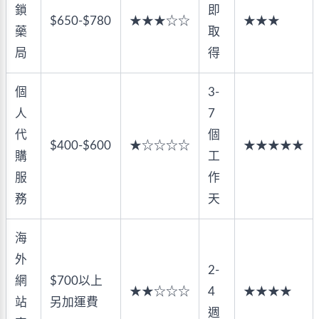
鎖
即
$650-$780
★★★☆☆
★★★
藥
取
局
得
個
3-
人
7
代
個
$400-$600
★☆☆☆☆
★★★★★
購
工
服
作
務
天
海
外
2-
網
$700以上
★★☆☆☆
4
★★★★
站
另加運費
週