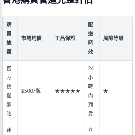
購
配
買
送
市場均價
正品保證
風險等級
途
時
徑
效
官
24
方
小
授
時
$500/瓶
★★★★★
★
權
內
網
到
站
貨
連
立