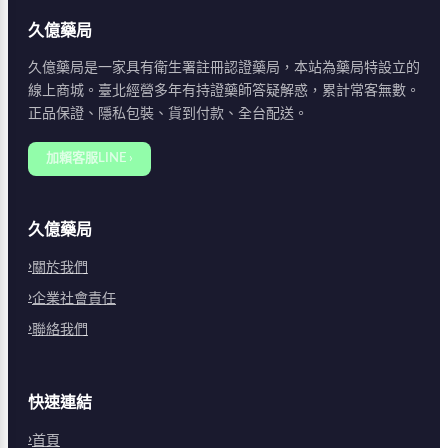
久億藥局
久億藥局是一家具有衛生署註冊認證藥局，本站為藥局特設立的
線上商城。臺北經營多年有持證藥師答疑解惑，累計常客無數。
正品保證、隱私包裝、貨到付款、全台配送。
加賴客服LINE ›
久億藥局
關於我們
企業社會責任
聯絡我們
快速連結
首頁