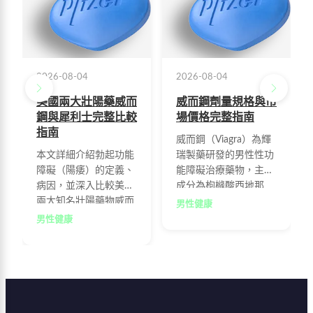
2026-08-04
2026-08-04
美國兩大壯陽藥威而
威而鋼劑量規格與市
鋼與犀利士完整比較
場價格完整指南
指南
威而鋼（Viagra）為輝
本文詳細介紹勃起功能
瑞製藥研發的男性性功
障礙（陽痿）的定義、
能障礙治療藥物，主要
病因，並深入比較美國
成分為枸櫞酸西地那
兩大知名壯陽藥物威而
非，每粒100mg。本文
男性健康
鋼與犀利士的功效、劑
整理官方授權通路、連
男性健康
量、價格及使用方法，
鎖藥妝、線上藥局及區
幫助男性選擇適合自己
域藥局的最新售價行
的治療方案。
情，並提供用藥建議、
劑量調整與注意事項，
協助您安全選購與使
用。