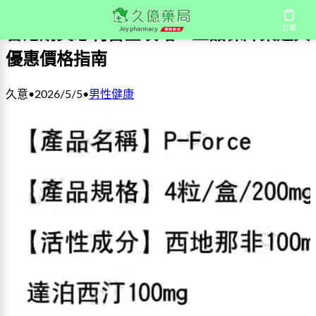
訂單
香港購買必利吉全攻略：正品保障渠道與
優惠價格指南
久意
•
2026/5/5
•
男性健康