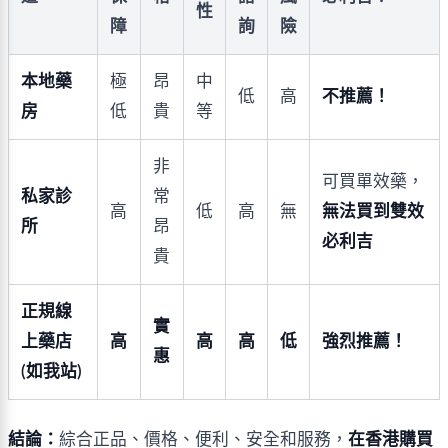
性
障
詢
險
本地藥
極
昂
中
低
高
不推薦！
房
低
貴
等
非
可買單效藥，
私家診
常
高
低
高
無
無法買到雙效
所
昂
必利吉
貴
正規線
實
上藥店
高
高
高
低
強烈推薦！
惠
(如我站)
結論：
綜合正品、價格、便利、安全和服務，
在香港購買