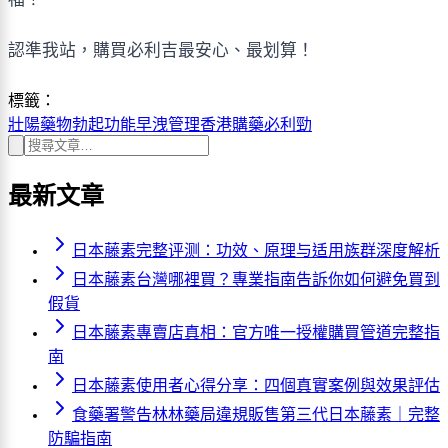
認準我站，購買必利吉最安心、最划算！
標籤：
壯陽藥物
勃起功能
早洩管理
香港購藥
必利勁
最新文章
日本藤素完整评测：功效、原理与适用族群深度解析
日本藤素台灣哪裡買？專業指南告訴你如何避免買到
假貨
日本藤素專賣店真相：官方唯一授權購買管道完整指
南
日本藤素使用者心得分享：四個真實案例與效果評估
食藥署警告林林藥局違規販售第三代日本藤素｜完整
防騙指南