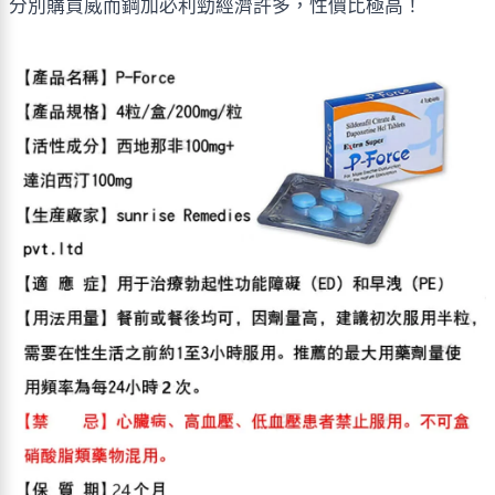
分別購買威而鋼加必利勁經濟許多，性價比極高！