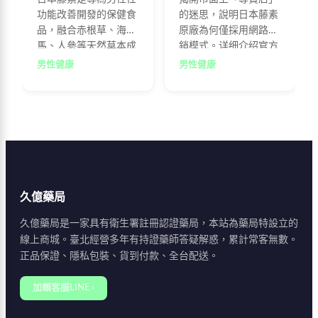
功能改善開發的保健食
的迷思，說明日本藤素
品，融合赤根草、海
原廠為何僅採用網路直
馬、人參等天然草本成
銷模式。详细介绍官方
分。本文深入解析藤素
網站特色、購物流程及
男性健康
男性健康
的四大功效：改善勃起
防偽查詢機制，幫助消
功能障礙、延長性生活
費者正確辨識官方授權
時間、提升性慾與自
通路，避免購買到仿冒
信，以及長期保養身
品，確保自身健康與消
體。詳細說明其作用原
費權益。
理與適用族群，幫助男
性消費者做出明智選
擇。
久億藥局
久億藥局是一家具有衛生署註冊認證藥局，本站為藥局特設立的
線上商城。臺北經營多年有持證藥師答疑解惑，累計常客無數。
正品保證、隱私包裝、貨到付款、全台配送。
加賴客服LINE ›