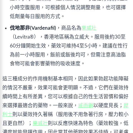
小時空腹服用，可根據個人情況調整劑量，也可選擇
低劑量每日服用的方式。
伐地那非(Vardenafil)
，商品名為
樂威壯
（Levitra®），香港地區稱為立威大。服用後約30至
60分鐘開始生效，藥效可維持4至5小時。建議在性行
為前一小時服用，飯前或飯後均可，但需注意高油脂
食物可能會影響藥物的吸收速度。
這三種成分的作用機制基本相同，因此如果勃起功能障礙
的情況不嚴重，效果可能會更明顯。不過，它們在藥效持
續時間上有所差異，您可以根據自己的性生活習慣和偏好
來選擇最適合的藥物。一般來說，
威而鋼
以硬度見長；
犀
利士
則以藥效持久著稱（服用後不用急著行房，壓力較小
且更自然）；
樂威壯
則以反應快速為特色（藥效較強，低
濃度就能發揮作用，因此當其他藥物效果不佳時，可考慮