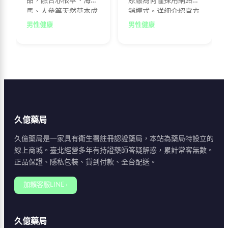
品，融合赤根草、海
原廠為何僅採用網路直
馬、人參等天然草本成
銷模式。详细介绍官方
分。本文深入解析藤素
網站特色、購物流程及
男性健康
男性健康
的四大功效：改善勃起
防偽查詢機制，幫助消
功能障礙、延長性生活
費者正確辨識官方授權
時間、提升性慾與自
通路，避免購買到仿冒
信，以及長期保養身
品，確保自身健康與消
體。詳細說明其作用原
費權益。
理與適用族群，幫助男
性消費者做出明智選
擇。
久億藥局
久億藥局是一家具有衛生署註冊認證藥局，本站為藥局特設立的
線上商城。臺北經營多年有持證藥師答疑解惑，累計常客無數。
正品保證、隱私包裝、貨到付款、全台配送。
加賴客服LINE ›
久億藥局