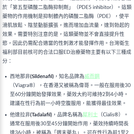
於「第五型磷酸二脂酶抑制劑」（PDE5 inhibitor）。這類
藥物的作用機制是抑制體內的磷酸二脂酶（PDE），使平
滑肌放鬆、陰莖動脈擴張，進而增加血流量，達到勃起的
效果。需要特別注意的是，這類藥物並不會直接提升性
慾，因此仍需配合適當的性刺激才能發揮作用。台灣衛生
福利部目前核可的合法口服ED治療藥物主要有以下三種成
分：
西地那非
(Sildenafil)
，知名品牌為
威而鋼
（Viagra®），在香港又被稱為偉哥。一般在服用後30
至60分鐘開始發揮效果，藥效大約可維持2到4小時。
建議在性行為前一小時空腹服用，能獲得最佳效果。
他達拉非
(Tadalafil)
，品牌名稱為
犀利士
（Cialis®）。
通常在服用後30至45分鐘開始作用，藥效持續時間長
達36小時，被稱為「週末藥丸」。可在性行為前1至2