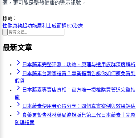
題，更可能是整體健康的警示訊號。
標籤：
性健康
勃起功能
犀利士
威而鋼
ED治療
最新文章
日本藤素完整评测：功效、原理与适用族群深度解析
日本藤素台灣哪裡買？專業指南告訴你如何避免買到
假貨
日本藤素專賣店真相：官方唯一授權購買管道完整指
南
日本藤素使用者心得分享：四個真實案例與效果評估
食藥署警告林林藥局違規販售第三代日本藤素｜完整
防騙指南