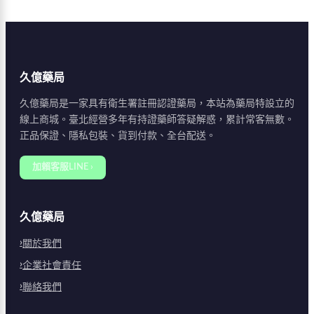
的治療方案。
情，並提供用藥建議、
劑量調整與注意事項，
協助您安全選購與使
用。
久億藥局
久億藥局是一家具有衛生署註冊認證藥局，本站為藥局特設立的
線上商城。臺北經營多年有持證藥師答疑解惑，累計常客無數。
正品保證、隱私包裝、貨到付款、全台配送。
加賴客服LINE ›
久億藥局
關於我們
企業社會責任
聯絡我們