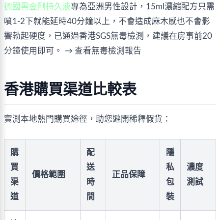
德國黑金剛持久液
專為亞洲男性設計，15ml濃縮配方只需
噴1-2下就能延時40分鐘以上，不會造成麻木感也不會影
響勃起硬度，已通過香港SGS無毒檢測，建議在房事前20
分鐘使用即可。 → 查看無毒檢測報告
香港購買渠道比較表
實測本地熱門購買途徑，助您避開稀釋假貨：
購
配
隱
買
送
私
濃度
價格範圍
正品保障
渠
時
包
測試
道
間
裝