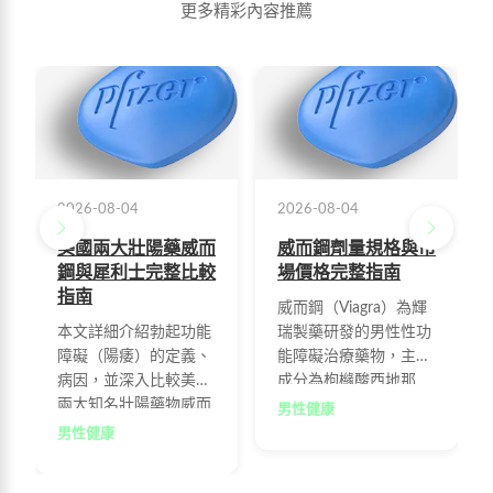
更多精彩內容推薦
2026-08-04
2026-08-04
美國兩大壯陽藥威而
威而鋼劑量規格與市
鋼與犀利士完整比較
場價格完整指南
指南
威而鋼（Viagra）為輝
本文詳細介紹勃起功能
瑞製藥研發的男性性功
障礙（陽痿）的定義、
能障礙治療藥物，主要
病因，並深入比較美國
成分為枸櫞酸西地那
兩大知名壯陽藥物威而
非，每粒100mg。本文
男性健康
鋼與犀利士的功效、劑
整理官方授權通路、連
男性健康
量、價格及使用方法，
鎖藥妝、線上藥局及區
幫助男性選擇適合自己
域藥局的最新售價行