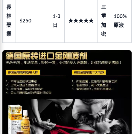
長
三
林
1-3
重
100%
$250
★★★★★
藥
日
加
原液
業
密