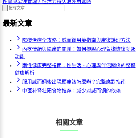
性健康
早洩管理
男性活力
持久液
外用延時
最新文章
陽痿治療全攻略：威而鋼用藥指南與康復護理方法
內疚情緒與陽痿的關聯：如何擺脫心理負擔恢復勃起
功能
兩性健康完整指南：性生活、心理與伴侶關係的整體
健康解析
服用威而鋼後出現頭痛該怎麼辦？完整應對指南
中医补肾壮阳食物推荐：减少对威而钢的依赖
相關文章