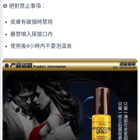
🚫 絕對禁止事項：
皮膚有破損時禁用
嚴禁噴入尿道口內
使用後4小時內不要泡溫泉