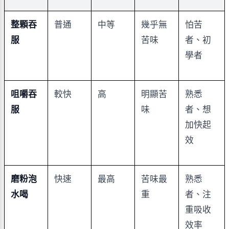
整顆吞
普通
中等
幾乎無
怕苦
服
苦味
者、初
學者
咀嚼吞
較快
高
明顯苦
熟悉
服
味
者、想
加快起
效
磨粉泡
快速
最高
苦味最
熟悉
水喝
重
者、注
重吸收
效率