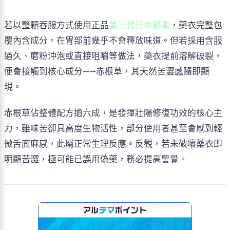
若以整顆吞服方式使用正品
第三代日本藤素
，藥衣完整包
覆內含成分，在胃部前幾乎不會釋放味道。但若採用含服
過久、磨粉沖泡或直接咀嚼等做法，藥衣提前溶解破裂，
便會接觸到核心成分——赤根草，其天然苦澀感隨即顯
現。
赤根草佔整體配方逾六成，是發揮壯陽修復功效的核心主
力，雖味苦卻具高度生物活性，部分使用者甚至會感到輕
微舌面麻感，此屬正常生理反應。反觀，若未破壞藥衣即
明顯苦澀，極可能已誤用偽藥，務必提高警覺。