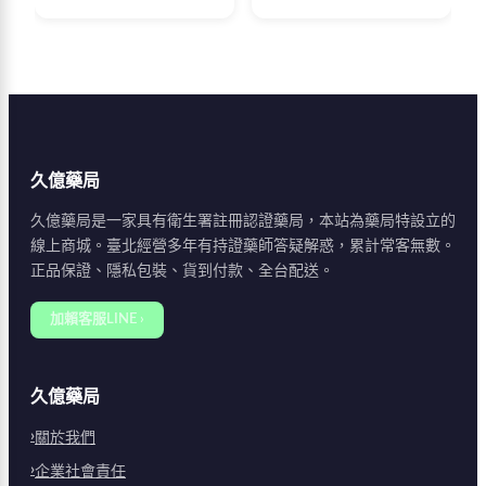
功能障礙、延長性生活
費者正確辨識官方授權
時間、提升性慾與自
通路，避免購買到仿冒
信，以及長期保養身
品，確保自身健康與消
體。詳細說明其作用原
費權益。
理與適用族群，幫助男
性消費者做出明智選
擇。
久億藥局
久億藥局是一家具有衛生署註冊認證藥局，本站為藥局特設立的
線上商城。臺北經營多年有持證藥師答疑解惑，累計常客無數。
正品保證、隱私包裝、貨到付款、全台配送。
加賴客服LINE ›
久億藥局
關於我們
企業社會責任