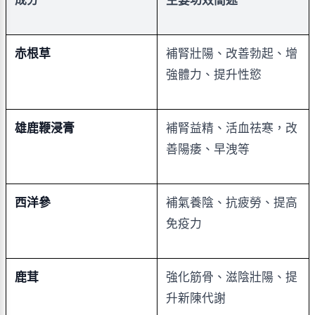
成分
主要功效簡述
赤根草
補腎壯陽、改善勃起、增
強體力、提升性慾
雄鹿鞭浸膏
補腎益精、活血祛寒，改
善陽痿、早洩等
西洋參
補氣養陰、抗疲勞、提高
免疫力
鹿茸
強化筋骨、滋陰壯陽、提
升新陳代謝