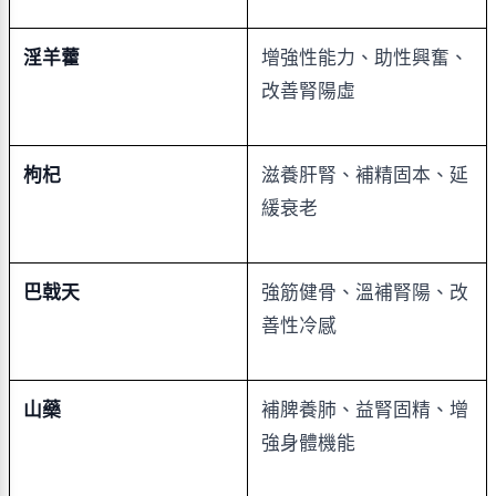
淫羊藿
增強性能力、助性興奮、
改善腎陽虛
枸杞
滋養肝腎、補精固本、延
緩衰老
巴戟天
強筋健骨、溫補腎陽、改
善性冷感
山藥
補脾養肺、益腎固精、增
強身體機能