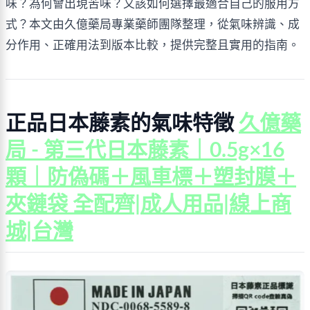
味？為何會出現苦味？又該如何選擇最適合自己的服用方
式？本文由久億藥局專業藥師團隊整理，從氣味辨識、成
分作用、正確用法到版本比較，提供完整且實用的指南。
正品日本藤素的氣味特徵 
久億藥
局 - 第三代日本藤素｜0.5g×16
顆｜防偽碼＋風車標＋塑封膜＋
夾鏈袋 全配齊|成人用品|線上商
城|台灣