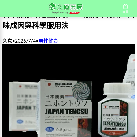
訂單
日本藤素味道全解析：正品氣味特徵、苦
味成因與科學服用法
久意
•
2026/7/4
•
男性健康