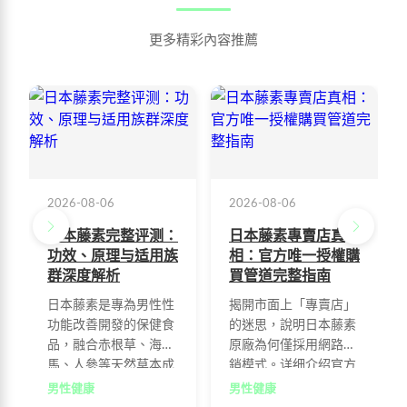
更多精彩內容推薦
2026-08-06
2026-08-06
日本藤素完整评测：
日本藤素專賣店真
功效、原理与适用族
相：官方唯一授權購
群深度解析
買管道完整指南
日本藤素是專為男性性
揭開市面上「專賣店」
功能改善開發的保健食
的迷思，說明日本藤素
品，融合赤根草、海
原廠為何僅採用網路直
馬、人參等天然草本成
銷模式。详细介绍官方
分。本文深入解析藤素
網站特色、購物流程及
男性健康
男性健康
的四大功效：改善勃起
防偽查詢機制，幫助消