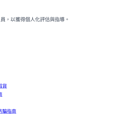
人員，以獲得個人化評估與指導。
假貨
南
防騙指南