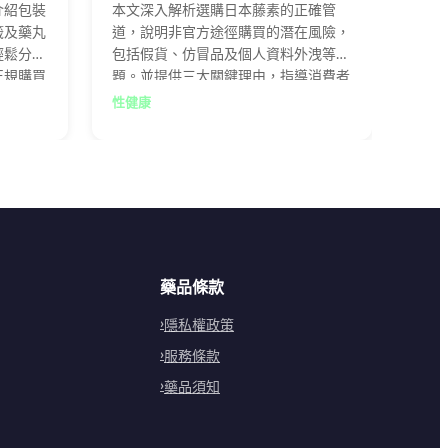
介紹包裝
本文深入解析選購日本藤素的正確管
針對
籤及藥丸
道，說明非官方途徑購買的潛在風險，
文從
輕鬆分辨
包括假貨、仿冒品及個人資料外洩等問
用辨
正規購買
題。並提供三大關鍵理由，指導消費者
辨識
如何透過台灣官網確保入手原廠正品第
並掌
性健康
性健
二代金標藤素，同時分享四個實用選購
到真
要點與常見問題解答，幫助您遠離消費
費權
陷阱。
藥品條款
隱私權政策
服務條款
藥品須知