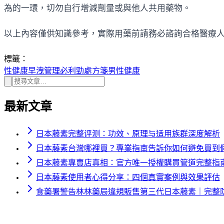
為的一環，切勿自行增減劑量或與他人共用藥物。
以上內容僅供知識參考，實際用藥前請務必諮詢合格醫療
標籤：
性健康
早洩管理
必利勁
處方箋
男性健康
最新文章
日本藤素完整评测：功效、原理与适用族群深度解析
日本藤素台灣哪裡買？專業指南告訴你如何避免買到
日本藤素專賣店真相：官方唯一授權購買管道完整指
日本藤素使用者心得分享：四個真實案例與效果評估
食藥署警告林林藥局違規販售第三代日本藤素｜完整