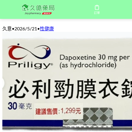
必利勁 (Priligy) 是什麼？壯陽效
訂單
久意
•
2026/5/21
•
性健康