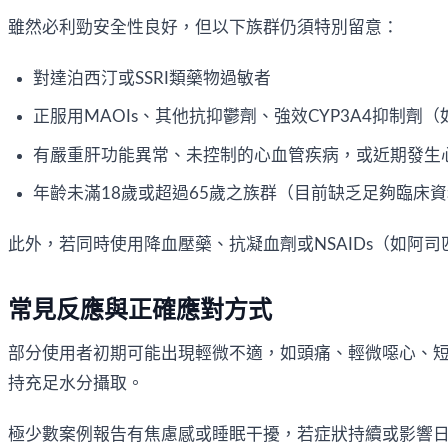
雖然必利勁安全性良好，但以下族群仍須特別留意：
對達泊西汀或SSRI類藥物過敏者
正服用MAOIs、其他抗抑鬱劑、強效CYP3A4抑制劑
有嚴重肝功能異常、未控制的心血管疾病，或近期發生
年齡未滿18歲或超過65歲之族群（目前缺乏足夠臨床
此外，若同時使用降血壓藥、抗凝血劑或NSAIDs（如
常見反應與正確應對方式
部分使用者初期可能出現輕微不適，如頭痛、輕微噁心、
持充足水分攝取。
極少數案例報告有焦慮感或睡眠干擾，若症狀持續或影響