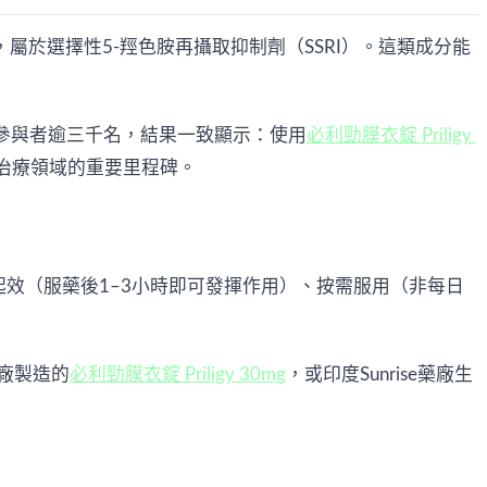
），屬於選擇性5-羥色胺再攝取抑制劑（SSRI）。這類成分能
驗證——參與者逾三千名，結果一致顯示：使用
必利勁膜衣錠 Priligy 
洩治療領域的重要里程碑。
效（服藥後1–3小時即可發揮作用）、按需服用（非每日
廠製造的
必利勁膜衣錠 Priligy 30mg
，或印度Sunrise藥廠生