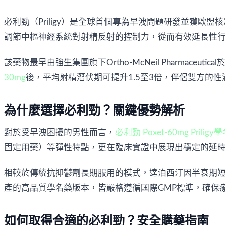
必利勁（Priligy）是全球首個專為早洩問題研發並獲歐盟
調節中樞神經系統對射精反射的控制力，從而有效延長性
該藥物最早由強生集團旗下Ortho-McNeil Pharma
30mg
後，平均射精潛伏期可提升1.5至3倍，伴侶雙方的
為什麼選擇必利勁？關鍵優勢解析
對於受早洩困擾的男性而言，
必利勁 Poxet-60mg Priligy
固定用藥）等彈性特點，更在臨床實證中展現出穩定的延
相較於傳統抗抑鬱劑長期服用的模式，達泊西汀因半衰期
產的高品質學名藥版本，皆嚴格遵循國際GMP標準，確保
如何取得合適的必利勁？安全購藥指南