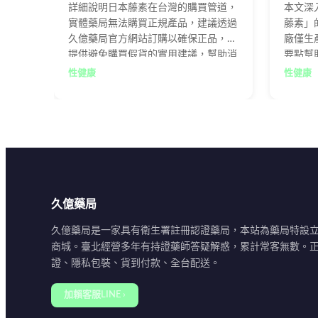
詳細說明日本藤素在台灣的購買管道，
本文深
實體藥局無法購買正規產品，建議透過
藤素」
久億藥局官方網站訂購以確保正品，並
廠僅生
提供避免購買假貨的實用建議，幫助消
要點幫
費者安全購買正貨。
阱，透
性健康
性健康
效的正
久億藥局
久億藥局是一家具有衛生署註冊認證藥局，本站為藥局特設
商城。臺北經營多年有持證藥師答疑解惑，累計常客無數。
證、隱私包裝、貨到付款、全台配送。
加賴客服LINE ›