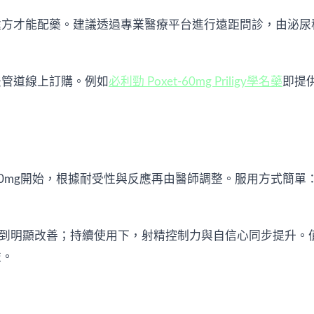
處方才能配藥。建議透過專業醫療平台進行遠距問診，由泌尿
法管道線上訂購。例如
必利勁 Poxet-60mg Priligy學名藥
即提
從30mg開始，根據耐受性與反應再由醫師調整。服用方式簡單
察到明顯改善；持續使用下，射精控制力與自信心同步提升。
益。