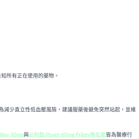
告知所有正在使用的藥物。
為減少直立性低血壓風險，建議服藥後避免突然站起，並維
igy 30mg
與
必利勁 Poxet-60mg Priligy學名藥
皆為醫療行