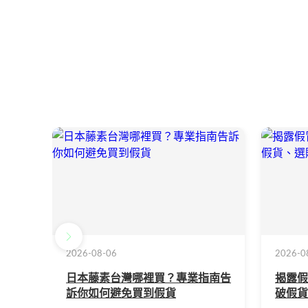
2026-08-06
2026-0
日本藤素台灣哪裡買？專業指南告
揭露假
訴你如何避免買到假貨
破假貨