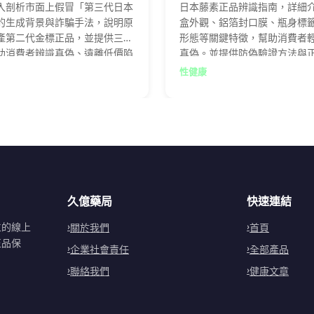
入剖析市面上假冒「第三代日本
日本藤素正品辨識指南，詳細
的生成背景與詐騙手法，說明原
盒外觀、鋁箔封口膜、瓶身標
產第二代金標正品，並提供三大
形態等關鍵特徵，幫助消費者
助消費者辨識真偽、遠離低價陷
真偽。並提供防偽驗證方法與
過官方授權通路確保購買安全有
管道建議，遠離仿冒品危害。
性健康
品。
久億藥局
快速連結
立的線上
關於我們
首頁
正品保
企業社會責任
全部產品
聯絡我們
健康文章