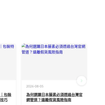
2026-08-05
2026
｜包裝
為何選購日本藤素必須透過台灣官
揭開
技巧
網管道？遠離假貨風險指南
不會