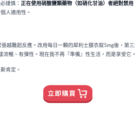
務必謹慎：
正在使用硝酸鹽類藥物（如硝化甘油）者絕對禁用
估個人適用性。
緊張越難起反應。改用每日一顆的犀利士膜衣錠5mg後，第
樣流暢、有彈性。現在我不再『準備』性生活，而是享受它
重新肯定。