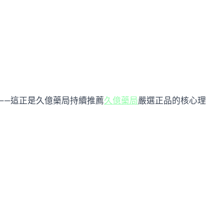
——這正是久億藥局持續推薦
久億藥局
嚴選正品的核心理