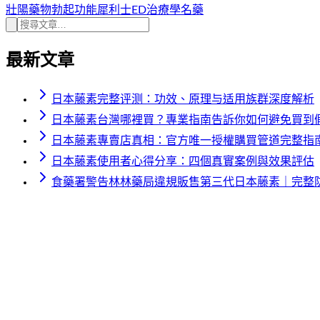
壯陽藥物
勃起功能
犀利士
ED治療
學名藥
最新文章
日本藤素完整评测：功效、原理与适用族群深度解析
日本藤素台灣哪裡買？專業指南告訴你如何避免買到
日本藤素專賣店真相：官方唯一授權購買管道完整指
日本藤素使用者心得分享：四個真實案例與效果評估
食藥署警告林林藥局違規販售第三代日本藤素｜完整