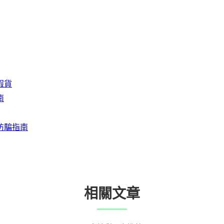
假貨
南
防騙指南
相關文章