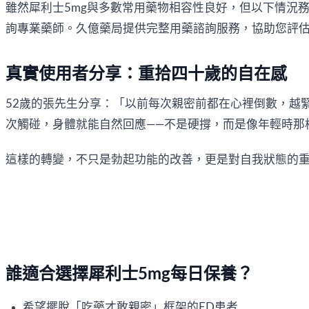
雖然犀利士5mg與多數常用藥物相容性良好，但以下情況
詢專業藥師。久億藥局提供完整用藥諮詢服務，協助您評
真實使用者分享：重拾四十歲的自在感
52歲的張先生分享：「以前每次親密前都在心裡倒數，越
次觸碰，身體就能自然回應——不是硬撐，而是像年輕時那
這樣的轉變，不只是勃起功能的改善，更是對自我狀態的
誰適合選擇犀利士5mg每日保養？
希望擺脫「吃藥才敢親密」框架的ED患者