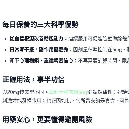
每日保養的三大科學優勢
從血管根源改善勃起能力：
連續服用可促進陰莖海綿體
日常零干擾，副作用極輕微：
因劑量精準控制在5mg
卸下心理枷鎖，重建親密信心：
不再需要計算時間、隱
正確用法，事半功倍
與20mg按需型不同，
犀利士膜衣錠5mg
強調規律性：建議
刺激才能發揮作用；也正因如此，它所帶來的是真實、可
用藥安心，更要懂得避開風險