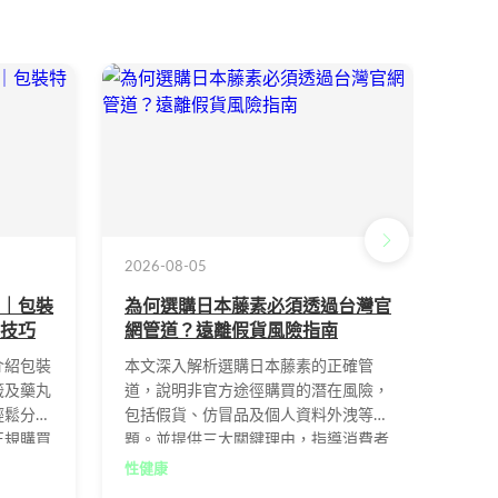
2026-08-05
2026
｜包裝
為何選購日本藤素必須透過台灣官
揭開
技巧
網管道？遠離假貨風險指南
不會
介紹包裝
本文深入解析選購日本藤素的正確管
針對
籤及藥丸
道，說明非官方途徑購買的潛在風險，
文從
輕鬆分辨
包括假貨、仿冒品及個人資料外洩等問
用辨
正規購買
題。並提供三大關鍵理由，指導消費者
辨識
如何透過台灣官網確保入手原廠正品第
並掌
性健康
性健
二代金標藤素，同時分享四個實用選購
到真