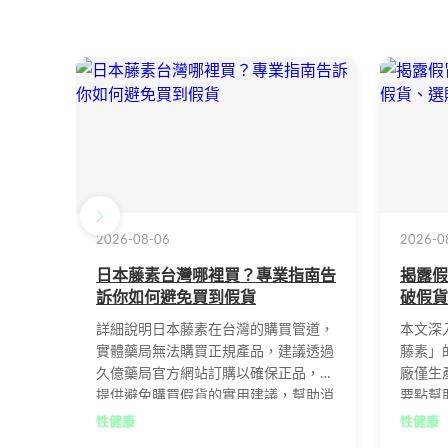
2026-08-06
2026-0
日本藤素台灣哪裡買？專業指南告
揭露假
訴你如何避免買到假貨
破假貨
詳細說明日本藤素在台灣的購買管道，
本文深
實體藥局無法購買正規產品，建議透過
藤素」
久億藥局官方網站訂購以確保正品，並
廠僅生
提供避免購買假貨的實用建議，幫助消
要點幫
費者安全購買正貨。
阱，透
性健康
性健康
效的正