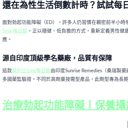
還在為性生活倒數計時？試試每日
面對勃起功能障礙（ED），許多人仍習慣在親密前半小時
5mg 每日錠
，正以穩健、低負擔的方式，重新定義男性健
應。
源自印度頂級學名藥廠，品質有保障
這款
犀利士5mg每日錠
由印度Sunrise Remedies
多國藥監驗證。不同於高劑量按需型產品，此劑型專為長期
治療勃起功能障礙丨保養攝