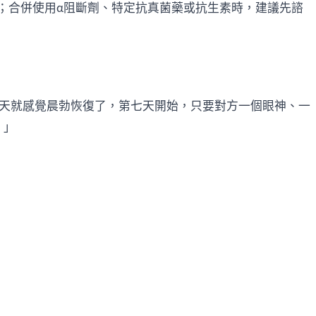
；合併使用α阻斷劑、特定抗真菌藥或抗生素時，建議先諮
三天就感覺晨勃恢復了，第七天開始，只要對方一個眼神、一
。」