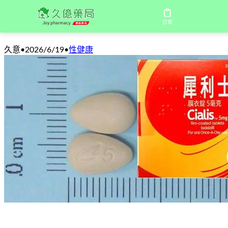
犀利士膜衣錠5mg每日保養：自然勃起節
訂單
久意
•
2026/6/19
•
性健康