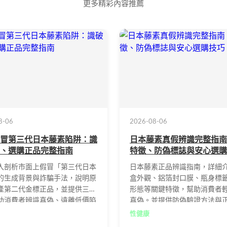
更多精彩內容推薦
8-06
2026-08-06
冒第三代日本藤素陷阱：識
日本藤素真假辨識完整指南
、選購正品完整指南
特徵、防偽標誌與安心選購
入剖析市面上假冒「第三代日本
日本藤素正品辨識指南，詳細
的生成背景與詐騙手法，說明原
盒外觀、鋁箔封口膜、瓶身標
產第二代金標正品，並提供三大
形態等關鍵特徵，幫助消費者
助消費者辨識真偽、遠離低價陷
真偽。並提供防偽驗證方法與
過官方授權通路確保購買安全有
管道建議，遠離仿冒品危害。
性健康
品。