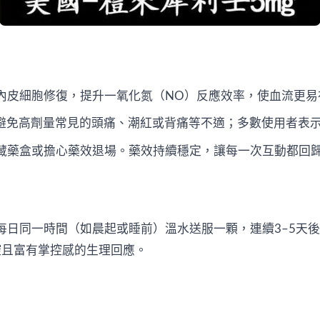
內皮細胞修復，提升一氧化氮（NO）反應效率，使血流更易
，避免高劑量常見的頭痛、潮紅或背痛等不適；多數使用者表
藏藥盒或擔心藥效退場。藥效持續穩定，讓每一次互動都回
每日同一時間（如晨起或睡前）溫水送服一顆，連續3–5天
控且富有掌控感的生理回應。