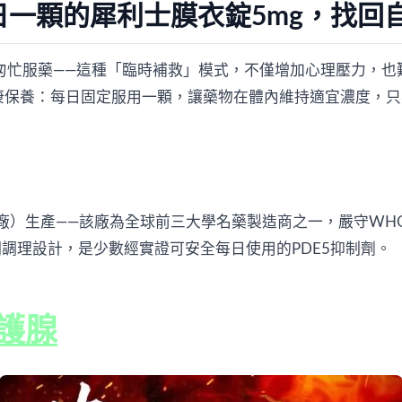
一顆的犀利士膜衣錠5mg，找回
匆忙服藥——這種「臨時補救」模式，不僅增加心理壓力，也
康保養：每日固定服用一顆，讓藥物在體內維持適宜濃度，只
（桑瑞製藥廠）生產——該廠為全球前三大學名藥製造商之一，嚴守WHO
調理設計，是少數經實證可安全每日使用的PDE5抑制劑。
護腺