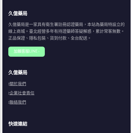
久億藥局
久億藥局是一家具有衛生署註冊認證藥局，本站為藥局特設立的
線上商城。臺北經營多年有持證藥師答疑解惑，累計常客無數。
正品保證、隱私包裝、貨到付款、全台配送。
加賴客服LINE ›
久億藥局
關於我們
企業社會責任
聯絡我們
快速連結