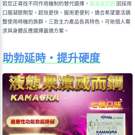
若您正尋找不同作用機制的替代選擇，
果凍威而鋼
 因採用
口服凝膠劑型，起效更快、服用更便利，適合希望靈活調
整使用時機的族群。三款主力產品各具特色，可依個人需
求與身體反應選擇最適方案。
助勃延時・提升硬度