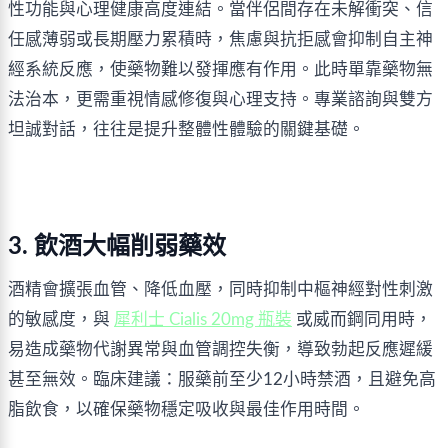
性功能與心理健康高度連結。當伴侶間存在未解衝突、信
任感薄弱或長期壓力累積時，焦慮與抗拒感會抑制自主神
經系統反應，使藥物難以發揮應有作用。此時單靠藥物無
法治本，更需重視情感修復與心理支持。專業諮詢與雙方
坦誠對話，往往是提升整體性體驗的關鍵基礎。
3. 飲酒大幅削弱藥效
酒精會擴張血管、降低血壓，同時抑制中樞神經對性刺激
的敏感度，與 
犀利士 Cialis 20mg 瓶裝
 或威而鋼同用時，
易造成藥物代謝異常與血管調控失衡，導致勃起反應遲緩
甚至無效。臨床建議：服藥前至少12小時禁酒，且避免高
脂飲食，以確保藥物穩定吸收與最佳作用時間。