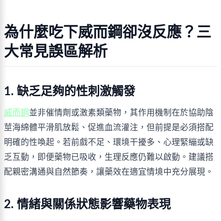
為什麼吃下威而鋼卻沒反應？三
大常見誤區解析
1. 缺乏足夠的性刺激觸發
威而鋼
並非催情劑或激素類藥物，其作用機制在於協助陰
莖海綿體平滑肌放鬆、促進血流灌注，但前提是必須搭配
明確的性喚起。若前戲不足、環境干擾多、心理緊繃或缺
乏互動，即便藥物已吸收，生理反應仍難以啟動。建議搭
配親密溝通與自然節奏，讓藥效在適宜情境中充分展現。
2. 情緒與關係狀態影響藥物表現