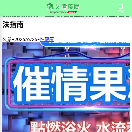
訂單
威而鋼無效？三大關鍵因素解析與正確用
法指南
久意
•
2026/6/26
•
性健康