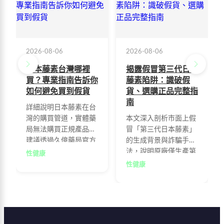
2026-08-06
2026-08-06
日本藤素台灣哪裡
揭露假冒第三代日本
買？專業指南告訴你
藤素陷阱：識破假
如何避免買到假貨
貨、選購正品完整指
南
詳細說明日本藤素在台
灣的購買管道，實體藥
本文深入剖析市面上假
局無法購買正規產品，
冒「第三代日本藤素」
建議透過久億藥局官方
的生成背景與詐騙手
網站訂購以確保正品，
法，說明原廠僅生產第
性健康
並提供避免購買假貨的
二代金標正品，並提供
性健康
實用建議，幫助消費者
三大要點幫助消費者辨
安全購買正貨。
識真偽、遠離低價陷
阱，透過官方授權通路
確保購買安全有效的正
品。