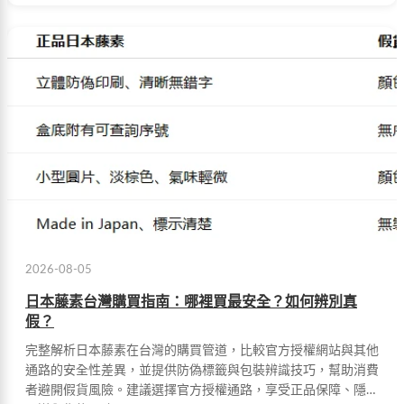
2026-08-05
日本藤素台灣購買指南：哪裡買最安全？如何辨別真
假？
完整解析日本藤素在台灣的購買管道，比較官方授權網站與其他
通路的安全性差異，並提供防偽標籤與包裝辨識技巧，幫助消費
者避開假貨風險。建議選擇官方授權通路，享受正品保障、隱私