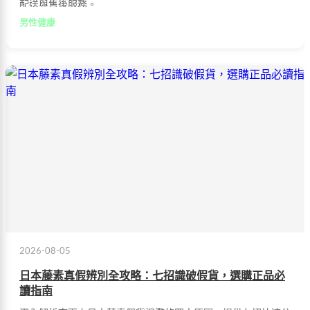
配送與售後服務。
男性健康
2026-08-05
日本藤素真假辨別全攻略：七招識破假貨，選購正品必
讀指南