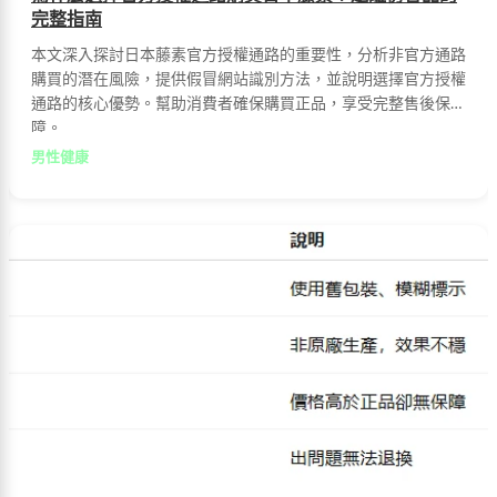
完整指南
本文深入探討日本藤素官方授權通路的重要性，分析非官方通路
購買的潛在風險，提供假冒網站識別方法，並說明選擇官方授權
通路的核心優勢。幫助消費者確保購買正品，享受完整售後保
障。
男性健康