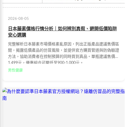
2026-08-05
日本藤素價格行情分析｜如何辨別真假、避開低價陷阱
安心選購
完整解析日本藤素市場價格紊亂原因，列出正版產品建議售價區
間，揭露低價產品的仿冒風險，並提供官方購買管道與防偽驗證
方法，協助消費者在控制預算的同時買到真品。單瓶建議售價約
1,499元，優惠組合可壓低至900-1,000元。
男性健康