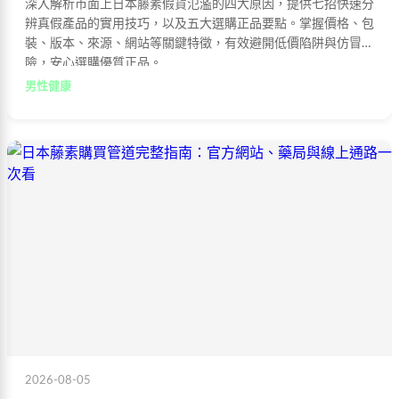
深入解析市面上日本藤素假貨氾濫的四大原因，提供七招快速分
辨真假產品的實用技巧，以及五大選購正品要點。掌握價格、包
裝、版本、來源、網站等關鍵特徵，有效避開低價陷阱與仿冒風
險，安心選購優質正品。
男性健康
2026-08-05