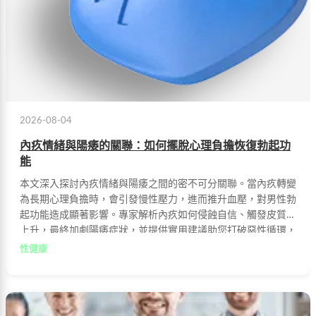
2026-08-04
內疚情緒與陽痿的關聯：如何擺脫心理負擔恢復勃起功
能
本文深入探討內疚情緒與陽痿之間的密不可分關聯。當內疚轉變
為長期心理負擔時，會引發慢性壓力，進而推升血壓，對男性勃
起功能造成顯著影響。專家解析內疚如何侵蝕自信、觸發皮質醇
上升，最終加劇陽痿症狀，並提供實用建議助您打破惡性循環，
重獲健康與自信。
性健康