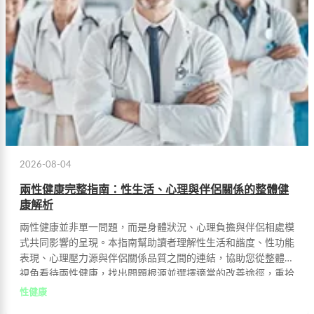
2026-08-04
兩性健康完整指南：性生活、心理與伴侶關係的整體健
康解析
兩性健康並非單一問題，而是身體狀況、心理負擔與伴侶相處模
式共同影響的呈現。本指南幫助讀者理解性生活和諧度、性功能
表現、心理壓力源與伴侶關係品質之間的連結，協助您從整體性
視角看待兩性健康，找出問題根源並選擇適當的改善途徑，重拾
自信享受美滿生活。
性健康