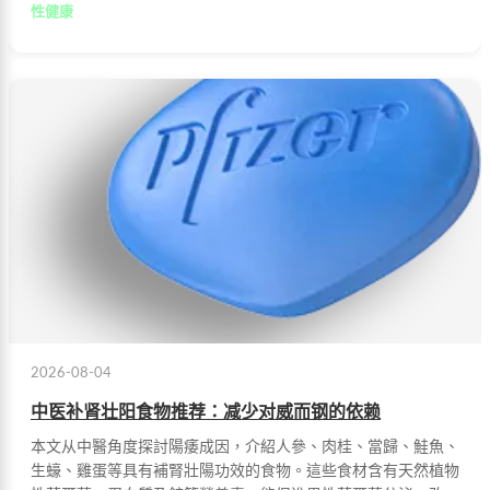
性健康
2026-08-04
中医补肾壮阳食物推荐：减少对威而钢的依赖
本文从中醫角度探討陽痿成因，介紹人參、肉桂、當歸、鮭魚、
生蠔、雞蛋等具有補腎壯陽功效的食物。這些食材含有天然植物