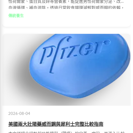
性荷爾蒙、蛋白質及鋅等營養素，能促進男性荷爾蒙分泌、改善
血液循環、補血滋陰。透過日常飲食調理減輕對威而鋼的依賴，
是值得推薦的健康方式。
傳統養生
2026-08-04
美國兩大壯陽藥威而鋼與犀利士完整比較指南