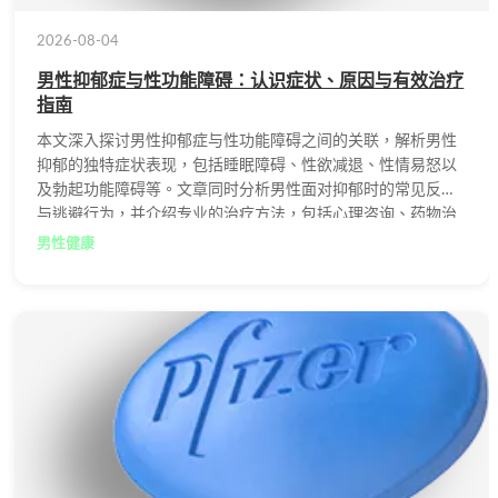
2026-08-04
男性抑郁症与性功能障碍：认识症状、原因与有效治疗
指南
本文深入探讨男性抑郁症与性功能障碍之间的关联，解析男性
抑郁的独特症状表现，包括睡眠障碍、性欲减退、性情易怒以
及勃起功能障碍等。文章同时分析男性面对抑郁时的常见反应
与逃避行为，并介绍专业的治疗方法，包括心理咨询、药物治
疗及生活方式的调整，帮助患者走出阴霾，重获健康与自信。
男性健康