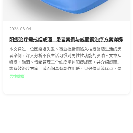
2026-08-04
阳痿治疗需戒烟戒酒 - 患者案例与威而钢治疗方案详解
本文通过一位因婚姻失败、事业挫折而陷入抽烟酗酒生活的患
者案例，深入分析不良生活习惯对男性性功能的影响。文章从
吸烟、酗酒、情绪管理三个维度阐述阳痿成因，并介绍威而钢
等有效治疗方案。威而钢具有副作用低、见效快速等优点，是
目前治疗勃起功能障碍的主流口服药物。
男性健康