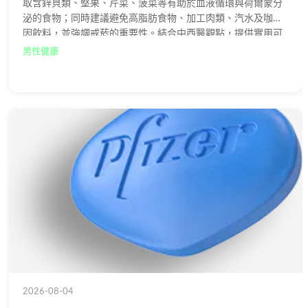
取含鋅貝類、堅果、芹菜、菠菜等有助於血液循環與荷爾蒙分
泌的食物；同時建議避免高脂肪食物、加工肉類、汽水及咖啡
因飲料，並強調戒菸的重要性。結合中西醫觀點，提供實用可
行的健康建議。
男性健康
2026-08-04