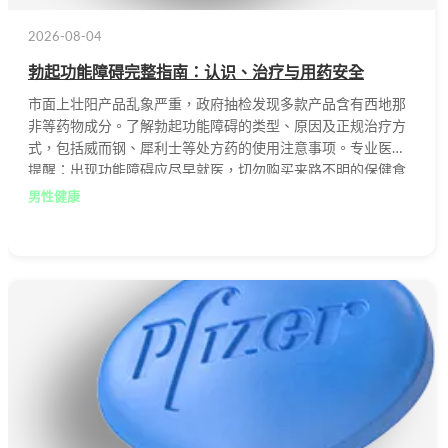
2026-08-04
勃起功能障碍完整指南：认识、治疗与用药安全
市面上壮阳产品乱象严重，政府抽检发现多款产品含有西地那
非等药物成分。了解勃起功能障碍的类型、原因及正规治疗方
式，包括威而钢、犀利士等处方药的使用注意事项。专业医师
提醒：出现功能障碍应尽早就医，切勿购买来路不明的保健食
品。
男性健康