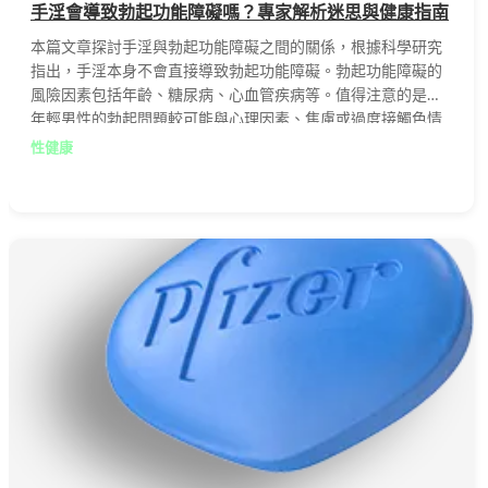
手淫會導致勃起功能障礙嗎？專家解析迷思與健康指南
本篇文章探討手淫與勃起功能障礙之間的關係，根據科學研究
指出，手淫本身不會直接導致勃起功能障礙。勃起功能障礙的
風險因素包括年齡、糖尿病、心血管疾病等。值得注意的是，
年輕男性的勃起問題較可能與心理因素、焦慮或過度接觸色情
內容有關。文章提供自我檢測方法，並介紹威而鋼等有效治療
性健康
方案，幫助讀者正確了解與改善性健康問題。