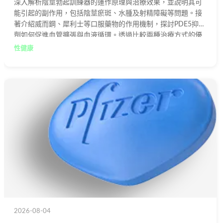
深入解析陰莖勃起訓練器的運作原理與治療效果，並說明其可
能引起的副作用，包括陰莖瘀斑、水腫及射精障礙等問題。接
著介紹威而鋼、犀利士等口服藥物的作用機制，探討PDE5抑制
劑如何促進血管擴張與血液循環。透過比較兩種治療方式的優
劣，協助患者選擇更安全有效的陽痿治療方案。
性健康
2026-08-04