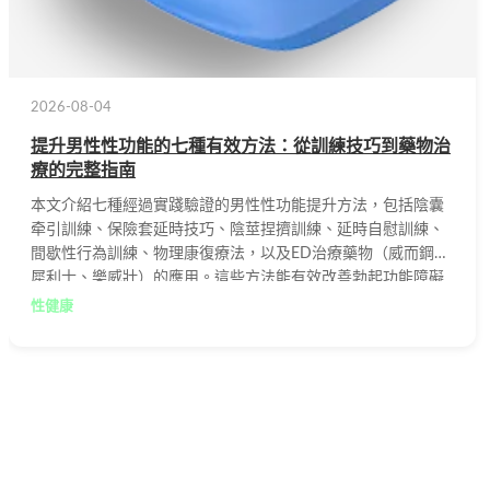
2026-08-04
提升男性性功能的七種有效方法：從訓練技巧到藥物治
療的完整指南
本文介紹七種經過實踐驗證的男性性功能提升方法，包括陰囊
牵引訓練、保險套延時技巧、陰莖捏擠訓練、延時自慰訓練、
間歇性行為訓練、物理康復療法，以及ED治療藥物（威而鋼、
犀利士、樂威壯）的應用。這些方法能有效改善勃起功能障礙
與早洩問題，幫助男性重拾自信與生活品質。
性健康