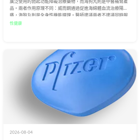
廣泛使用的勃起功能障礙治療藥物，而海狗丸則是中醫補腎產
品。兩者作用原理不同：威而鋼通過促進海綿體血流治療陽
痿，海狗丸則是全身性機能調理。醫師建議兩者不建議同時服
用，以免產生不良反應或相互抵銷效果。
性健康
2026-08-04