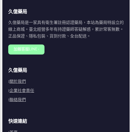
久億藥局
久億藥局是一家具有衛生署註冊認證藥局，本站為藥局特設立的
線上商城。臺北經營多年有持證藥師答疑解惑，累計常客無數。
正品保證、隱私包裝、貨到付款、全台配送。
加賴客服LINE ›
久億藥局
關於我們
企業社會責任
聯絡我們
快速連結