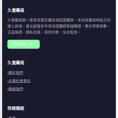
久億藥局
久億藥局是一家具有衛生署註冊認證藥局，本站為藥局特設立的
線上商城。臺北經營多年有持證藥師答疑解惑，累計常客無數。
正品保證、隱私包裝、貨到付款、全台配送。
加賴客服LINE ›
久億藥局
關於我們
企業社會責任
聯絡我們
快速連結