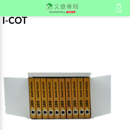
首頁
/
I-COT
訂單
I-COT