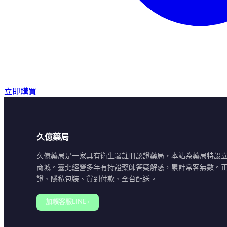
立即購買
久億藥局
久億藥局是一家具有衛生署註冊認證藥局，本站為藥局特設
商城。臺北經營多年有持證藥師答疑解惑，累計常客無數。
證、隱私包裝、貨到付款、全台配送。
加賴客服LINE ›