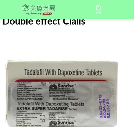
首頁
/
Double effect Cialis
訂單
Double effect Cialis