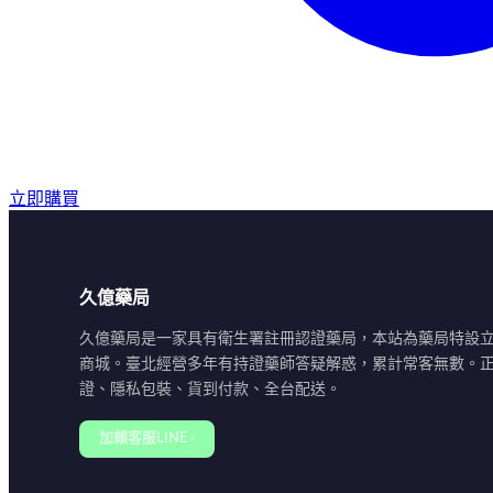
立即購買
久億藥局
久億藥局是一家具有衛生署註冊認證藥局，本站為藥局特設
商城。臺北經營多年有持證藥師答疑解惑，累計常客無數。
證、隱私包裝、貨到付款、全台配送。
加賴客服LINE ›