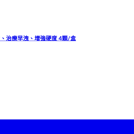
久助勃、治療早洩、增強硬度 4顆/盒