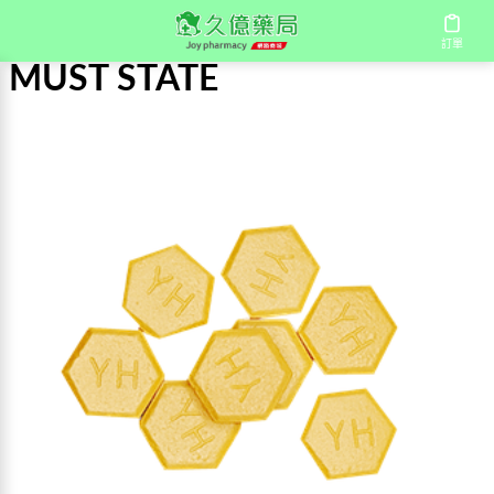
首頁
/
MUST STATE
訂單
MUST STATE