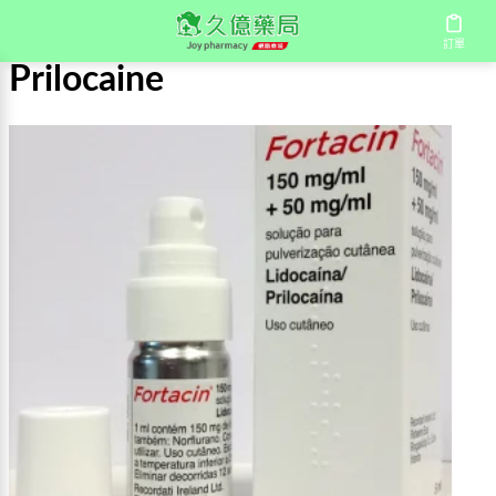
首頁
/
Prilocaine
訂單
Prilocaine