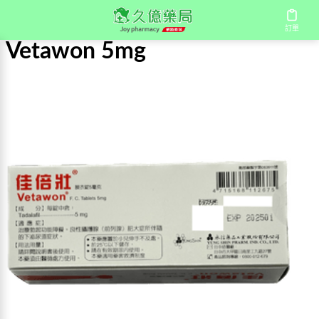
首頁
/
Vetawon 5mg
訂單
Vetawon 5mg