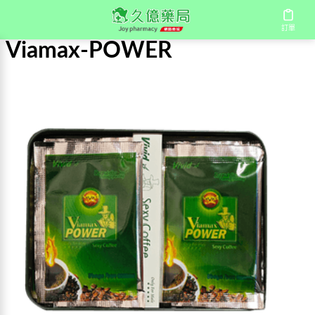
首頁
/
Viamax-POWER
訂單
Viamax-POWER