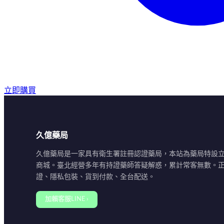
立即購買
久億藥局
久億藥局是一家具有衛生署註冊認證藥局，本站為藥局特設
商城。臺北經營多年有持證藥師答疑解惑，累計常客無數。
證、隱私包裝、貨到付款、全台配送。
加賴客服LINE ›