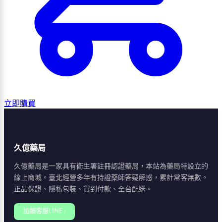
立即購買
久億藥局
久億藥局是一家具有衛生署註冊認證藥局，本站為藥局特設立的
線上商城。臺北經營多年有持證藥師答疑解惑，累計常客無數。
正品保證、隱私包裝、貨到付款、全台配送。
加賴客服LINE ›