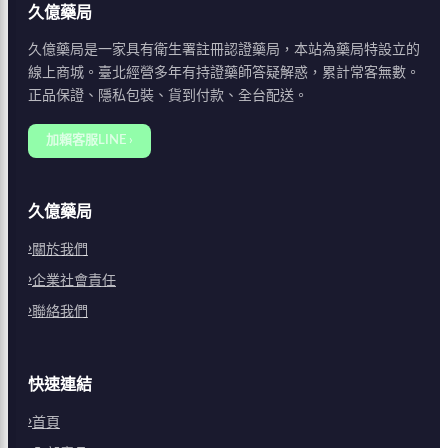
久億藥局
久億藥局是一家具有衛生署註冊認證藥局，本站為藥局特設立的
線上商城。臺北經營多年有持證藥師答疑解惑，累計常客無數。
正品保證、隱私包裝、貨到付款、全台配送。
加賴客服LINE ›
久億藥局
關於我們
企業社會責任
聯絡我們
快速連結
首頁