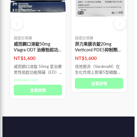
國產壯陽藥
國產壯陽藥
威而鋼口溶錠50mg
菲力果膜衣錠20mg
Viagra ODT 治療勃起功
Verticord PDE5抑制劑改
能障礙
善性功能障礙 吉富生產
NT$
1,600
NT$
1,600
威而鋼口溶錠 50mg 是治療
伐地那非（Vardenafil）在
男性勃起功能障礙（ED）
生化作用上對第5型磷酸二
的專用口服藥物，並非荷爾
酯酶（PDE5）的選擇性比
#
VIAGRA ODT
查看詳情
蒙製劑，也不是所謂的「春
西地那非（Sildenafil）高出
藥」。 它的作用機轉是選
查看詳情
近十倍，因此能以較低劑量
擇性放鬆陰莖海綿體中的血
達到相似的促進陰
管平滑肌，