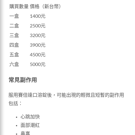
購買數量
價格（新台幣）
一盒
1400元
二盒
2500元
三盒
3200元
四盒
3900元
五盒
4500元
六盒
5000元
常見副作用
服用賽倍達口溶錠後，可能出現的輕微且短暫的副作用
包括：
心跳加快
面部潮紅
鼻塞