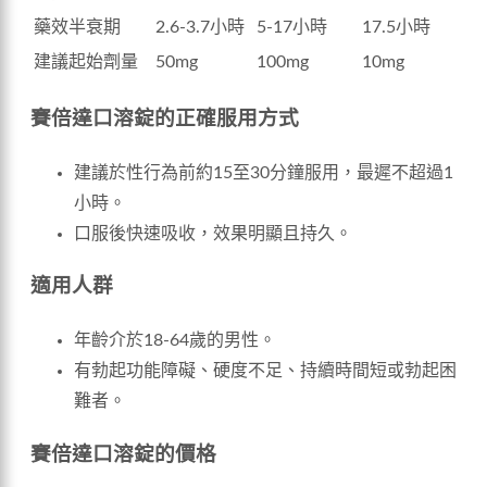
藥效半衰期
2.6-3.7小時
5-17小時
17.5小時
建議起始劑量
50mg
100mg
10mg
賽倍達口溶錠的正確服用方式
建議於性行為前約15至30分鐘服用，最遲不超過1
小時。
口服後快速吸收，效果明顯且持久。
適用人群
年齡介於18-64歲的男性。
有勃起功能障礙、硬度不足、持續時間短或勃起困
難者。
賽倍達口溶錠的價格