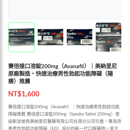
賽倍達口溶錠200mg（Avanafil）｜美納里尼
原廠製造・快速治療男性勃起功能障礙（陽
痿）推薦
NT$
1,600
賽倍達口溶錠200mg（Avanafil）｜快速治療男性勃起功能
障礙推薦 賽倍達口溶錠200mg（Spedra Tablet 200mg）是
由新加坡商美納里尼醫藥有限公司台灣分公司引進，專為改
善男性勃起功能障礙（ED）設計的新一代口服藥物。其主