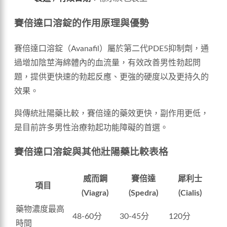
賽倍達口溶錠的作用原理與優勢
賽倍達口溶錠（Avanafil）屬於第二代PDE5抑制劑，通
過增加陰莖海綿體內的血流量，有效改善男性勃起問
題，提供更快速的勃起反應、更強的硬度以及更持久的
效果。
與傳統壯陽藥比較，賽倍達的藥效更快，副作用更低，
是目前許多男性治療勃起功能障礙的首選。
賽倍達口溶錠與其他壯陽藥比較表格
威而鋼
賽倍達
犀利士
項目
(Viagra)
(Spedra)
(Cialis)
藥物濃度最高
48-60分
30-45分
120分
時間