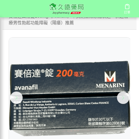
/
/
/
首頁
商店
國產壯陽藥
訂單
訂單
賽倍達口溶錠200mg（Avanafil）｜美納里尼原廠製造・快速治
療男性勃起功能障礙（陽痿）推薦