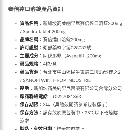
賽倍達口溶錠產品資訊
貨品名稱
：新加坡商美納里尼賽倍達口溶錠200mg
/ Spedra Tablet 200mg
品牌名稱
：賽倍達口溶錠200mg
許可證號
：衛部藥輸字第028083號
主要成分
：阿伐那非（Avanafil）200mg
藥品規格
：4粒/盒
藥品貨源
：台北市中山區民生東路三段2號9樓之2
/ SANOFI WINTHROP INDUSTRIE
產地
：新加坡商美納里尼醫藥有限公司台灣分公司
廠商聯絡電話
：+0227081863
保存期限
：3年（具體效期請參考包裝標示）
保存方法
：請存放於原包裝中，25℃以下乾燥陰
涼處
製造 / 有效日期
：標示於包裝上