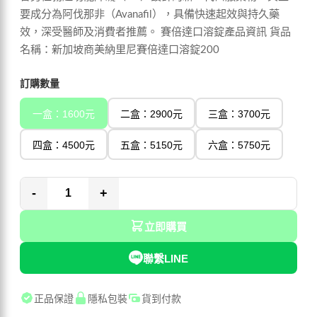
要成分為阿伐那非（Avanafil），具備快速起效與持久藥
效，深受醫師及消費者推薦。 賽倍達口溶錠產品資訊 貨品
名稱：新加坡商美納里尼賽倍達口溶錠200
訂購數量
一盒：1600元
二盒：2900元
三盒：3700元
四盒：4500元
五盒：5150元
六盒：5750元
-
+
立即購買
聯繫LINE
正品保證
隱私包裝
貨到付款