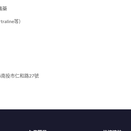
痛藥
traline等）
南投市仁和路27號