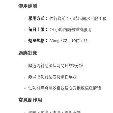
使用建議
服用方式：
性行為前 1 小時以開水吞服 1 顆
每日上限：
24 小時內請勿重複服用
劑量規格：
30mg / 粒｜10粒 / 盒
適應對象
陰道內射精潛伏時間短於2分鐘
難以控制射精或持續性早洩
性功能障礙導致自我信心受損或焦慮情緒
常見副作用
暈眩、頭痛、腹瀉、胃部不適