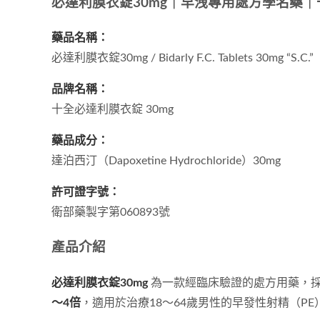
必達利膜衣錠30mg｜早洩專用處方學名藥
藥品名稱：
必達利膜衣錠30mg / Bidarly F.C. Tablets 30mg “S.C.”
品牌名稱：
十全必達利膜衣錠 30mg
藥品成分：
達泊西汀（Dapoxetine Hydrochloride）30mg
許可證字號：
衛部藥製字第060893號
產品介紹
必達利膜衣錠30mg
為一款經臨床驗證的處方用藥，採
～4倍
，適用於治療18～64歲男性的早發性射精（PE