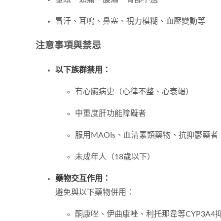
冒汗、耳鳴、鼻塞、視力模糊、血壓變動等
注意事項與禁忌
以下族群禁用：
有心臟病史（心律不整、心衰竭）
中重度肝功能障礙者
服用MAOIs、血清素類藥物、抗抑鬱藥者
未成年人（18歲以下）
藥物交互作用：
避免與以下藥物併用：
酮康唑、伊曲康唑、利托那韋等CYP3A4