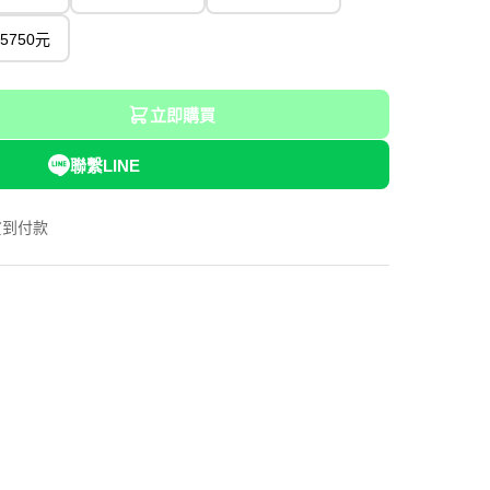
5750元
立即購買
聯繫LINE
貨到付款