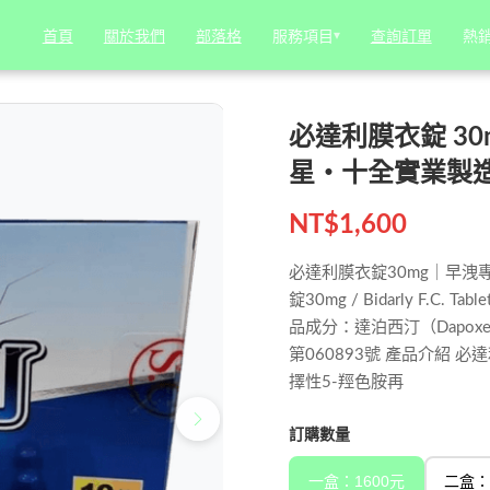
洩剋星・十全實業製造
服務項目
服務項目
▾
▾
熱
熱
首頁
首頁
關於我們
關於我們
部落格
部落格
查詢訂單
查詢訂單
必達利膜衣錠 3
星・十全實業製
NT$
1,600
必達利膜衣錠30mg｜早洩
錠30mg / Bidarly F.C. 
品成分：達泊西汀（Dapoxeti
第060893號 產品介紹 
擇性5-羥色胺再
訂購數量
一盒：1600元
二盒：