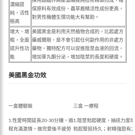
採用超臨界高壓濃縮提純技術精製而成，確
濃縮提
保原料有效成份，蟲草鹿精活性成份更高，
純，活性
對男性機體生理功能大有幫助。
極高
增大、增
美國黑金是利用天然植物合成的，比起處方
粗，全面
藥威爾剛，是不會引起任何副作用的非處方
提升性功
藥物，獨特配方可以促進陰莖血液的回流，
能
增加睪丸酮分泌，增加陰莖的長度和硬度。
美國黑金功效
一盒體驗裝
三盒 一療程
1.性愛時間延長20-30分鐘，過
1.陰莖勃起硬度，抽送力度
程充滿激情，做完愛後不疲勞
勃起堅挺持久；射精強勁有