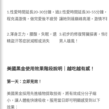
1.性愛時間延長20-30分鐘，過
2.性愛時間延長30-55分鐘
程充滿激情，做完愛後不疲勞
讓她到達巔峰高潮，激情不
2.渾身乏力，腰酸，失眠，遺
3.初步的修復腎臟損害，恢
精盜汗等症狀減輕或消失
男人雄風！
美國黑金使用效果階段說明｜越吃越有感！
第一天：立即見效！
美國黑金採用先進植物提取技術，將有效成分分子縮
小，讓人體能快速吸收。服用當日即可明顯感受到以下
效果：