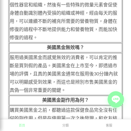
個性器官和組織，然後有一些特殊的微量元素會促使
身體自動識別體內受損的組織或神經，經由每天的服
用，可以連續不斷的補充所需要的營養物質，身體在
修復的過程中不斷地提供能力和營養物質，而能加快
修復的過程。
美國黑金無效嗎？
服用過美國黑金而感覺無效的消費者，可以肯定的推
斷是買到假的產品。美國黑金在上市至今，即透過市
場的評價，且真的美國黑金通常在服用後30分鐘內就
可以明顯感受到效果，而這也是辨別市售美國黑金的
真偽一個非常重要的關鍵。
美國黑金副作用為何？
購買美國黑金之前，都聽過這款保健食品完全沒有任
何的副作用，但是在使用第一次之後發現，和女友結
首頁
分類
客服
束了房事，還是感覺很硬，就連射完精都是非常硬的