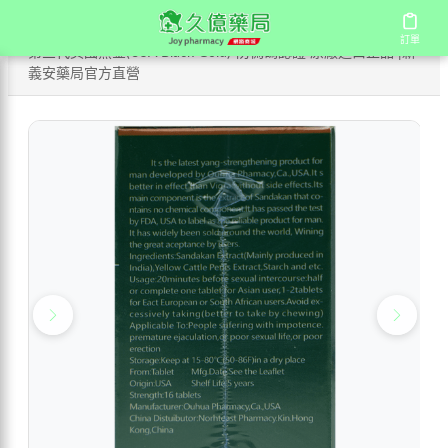
/
/
/
首頁
商店
進口壯陽藥
訂單
訂單
第三代美國黑金(USA Black Gold)-防偽碼認證 原廠進口正品 |新
義安藥局官方直營