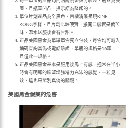
每一單位的產品均內附說明書與分裝袋，瓶蓋為雙
層，且瓶蓋凹凸，提示語為隆起的。
單位片劑產品為全黑色，凹槽清晰呈現KINE
KONG字樣，且片劑比較硬實，搬開口感實是偏苦
味，溫水送服後會有甘甜。
正品美國黑金為單罐單盒獨立包裝，每盒均可輸入
編碼查詢真偽或電話驗證，單瓶的規格是16顆，
且僅此一規格。
正品美國黑金基本是服用後馬上有感，通常在半小
時會有明顯的慾望增強精力充沛的感覺，一粒見
效，這也是辨別真偽的關鍵。
美國黑金假藥的危害