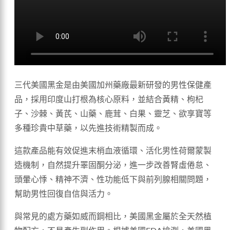
三代美國黑金是由美國加州藥廠最新研發的男性保健產
品，採用印度山打根為核心原料，並結合黃精、枸杞
子、沙棘、黃芪、山藥、鹿茸、白果、靈芝、欲享寶等
多種珍貴中草藥，以先進技術精製而成。
這款產品能有效促進末梢血液循環、活化男性荷爾蒙製
造機制，自然提升睪固酮分泌，進一步改善腎虛倦怠、
頭暈心悸、精神不濟、性功能低下與前列腺相關問題，
幫助男性回復自信與活力。
與常見的處方藥如威而鋼相比，美國黑金屬於全天然植