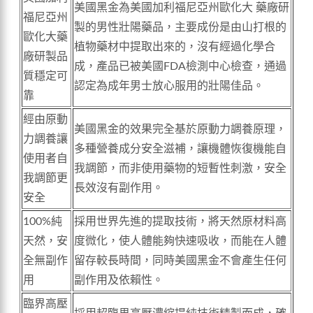
美國黑金為美國加利福尼亞州歐化大 藥廠研
福尼亞州
製的男性壯陽藥品，主要成份是由山打根的
歐化大藥
植物藥材中提取出來的，沒有經過化學合
廠研製品
成，產品已被美國FDA檢測中心檢查，通過
質穩定可
認定為成年男士放心服用的壯陽佳品。
靠
經由原動
美國黑金的效果完全基於原動力調養原理，
力調養讓
多種營養成分安全滋補，讓機體恢復機能自
使用者自
我調節，而非使用藥物的短暫性刺激，安全
我調節更
長效沒有副作用。
安全
100%純
採用世界先進的提取技術，將天然原材料高
天然，安
度微化，使人體能夠快速吸收，而能在人體
全無副作
留存較長時間，同時美國黑金不會產生任何
用
副作用及依賴性。
臨界高壓