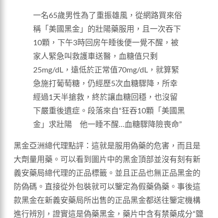
一名65歲男性為了重振雄風，從網路買來俗
稱「美國黑金」的壯陽藥服用，且一次吞下
10顆，下午3時回房午睡後便一覺不醒，被
家人緊急叫救護車送醫，血糖值只剩
25mg/dL，遠低於正常值70mg/dL，就算緊
急施打葡萄糖，仍經歷5次血糖驟降，所幸
經過1天半搶救，終於讓血糖回穩，也沒留
下嚴重後遺症。段落來自“狂吞10顆「美國黑
金」求壯陽 他一睡不醒…血糖驟降險喪命”
黑金亞洲總代理點評：這就是服用偽藥的危害，而且是
大劑量用藥。可以看到圖片中的黑金頂部並沒有刻有新
義安藥局總代理的正品標籤。並且正品也無正品黑金的
防偽碼。直接從外包裝就可以鑒定為假藥偽藥。事後這
款黑金在新義安藥局所出售的正品黑金都送往鑒定機構
進行辨別，證實這是偽藥黑金，藥片中含有禁藥成分“鹽