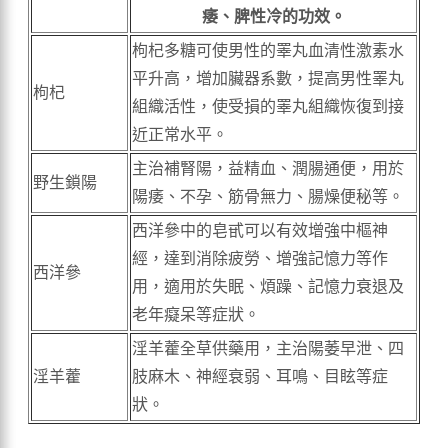
痿、脾性冷的功效。
枸杞多糖可使男性的睪丸血清性激素水
平升高，增加臟器系數，提高男性睪丸
枸杞
組織活性，使受損的睪丸組織恢復到接
近正常水平。
主治補腎陽，益精血、潤腸通便，用於
野生鎖陽
陽痿、不孕、筋骨無力、腸燥便秘等。
西洋參中的皂甙可以有效增強中樞神
經，達到消除疲勞、增強記憶力等作
西洋參
用，適用於失眠、煩躁、記憶力衰退及
老年癡呆等症狀。
淫羊藿全草供藥用，主治陽萎早泄、四
淫羊藿
肢麻木、神經衰弱、耳鳴、目眩等症
狀。