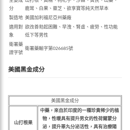
主要成
山打根、黃精、枸杞子、沙棘、黃芪、山藥、
分
鹿茸、白果、靈芝、欲享寶等純天然草本
製造地
美國加利福尼亞州藥廠
適用對
欲改善勃起困難、早洩、腎虛、疲勞、性功能
象
低下等男性
衛署藥
衛署藥輸字第026685號
證字號
美國黑金成分
美國黑金成分
中藥，來自於印度的一種珍貴稀少的植
物，性暖具有提升男女的性荷爾蒙分
山打根果
泌，提升睪丸分泌活性，具有治療陽