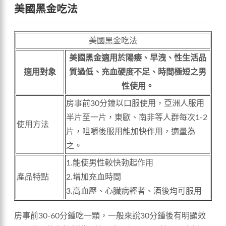
美國黑金吃法
美國黑金吃法
美國黑金適用於陽痿、早洩、性生活品
適用對象
質過低、充血硬度不足、時間極短之男
性使用。
房事前30分鐘以口服使用，亞洲人服用
半片至一片，東歐、南非等人群每次1-2
使用方法
片，咀嚼後服用能加快作用，適量為
之。
1.能使男性較快勃起作用
產品特點
2.增加充血時間
3.高血壓、心臟病輕者、酒後均可服用
房事前30-60分鍾吃一顆，一般來說30分鍾後有明顯效