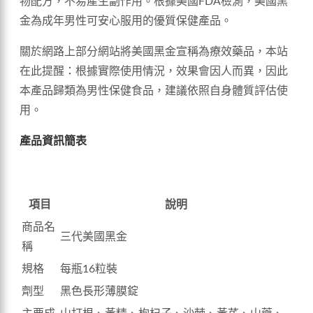
物配方，不易產生副作用。根據美國FDA檢測，美國黑
金為成年男性可安心服用的優質保健產品。
關於網路上部分網站將美國黑金宣稱為療效藥品，本站
在此提醒：根據實際使用情況，效果會因人而異，因此
本產品歸類為男性保健食品，建議依照自身體質評估使
用。
產品資訊簡表
項目
說明
商品名
三代美國黑金
稱
規格
每瓶16粒裝
劑型
黑色長形薄膜錠