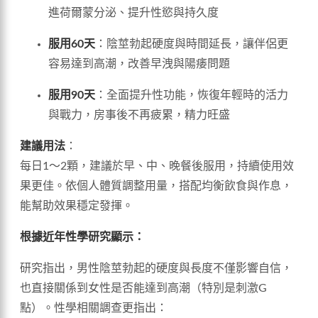
進荷爾蒙分泌、提升性慾與持久度
服用60天
：陰莖勃起硬度與時間延長，讓伴侶更
容易達到高潮，改善早洩與陽痿問題
服用90天
：全面提升性功能，恢復年輕時的活力
與戰力，房事後不再疲累，精力旺盛
建議用法
：
每日1～2顆，建議於早、中、晚餐後服用，持續使用效
果更佳。依個人體質調整用量，搭配均衡飲食與作息，
能幫助效果穩定發揮。
根據近年性學研究顯示：
研究指出，男性陰莖勃起的硬度與長度不僅影響自信，
也直接關係到女性是否能達到高潮（特別是刺激G
點）。性學相關調查更指出：