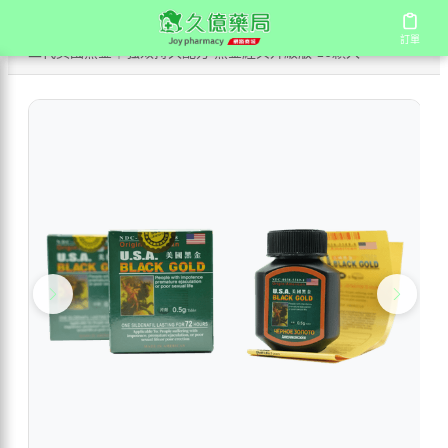
/
/
首頁
商店
訂單
訂單
二代美國黑金｜強效持久配方 黑金經典升級版 16顆入