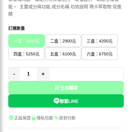
能。 主要成分與功能 成分名稱 功效說明 瑪卡萃取物 促進
精
訂購數量
一盒：1600元
二盒：2900元
三盒：4200元
四盒：5250元
五盒：6100元
六盒：6750元
-
+
立即購買
聯繫LINE
正品保證
隱私包裝
貨到付款