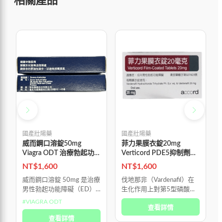
相關產品
國產壯陽藥
國產壯陽藥
威而鋼口溶錠50mg
菲力果膜衣錠20mg
Viagra ODT 治療勃起功
Verticord PDE5抑制劑改
能障礙
善性功能障礙 吉富生產
NT$
1,600
NT$
1,600
威而鋼口溶錠 50mg 是治療
伐地那非（Vardenafil）在
男性勃起功能障礙（ED）
生化作用上對第5型磷酸二
的專用口服藥物，並非荷爾
酯酶（PDE5）的選擇性比
#
VIAGRA ODT
查看詳情
蒙製劑，也不是所謂的「春
西地那非（Sildenafil）高出
藥」。 它的作用機轉是選
查看詳情
近十倍，因此能以較低劑量