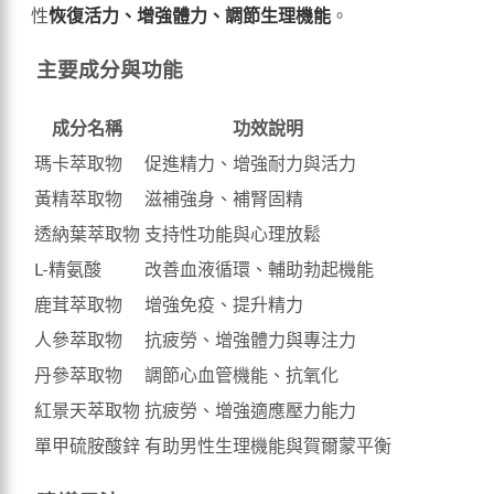
性
恢復活力、增強體力、調節生理機能
。
主要成分與功能
成分名稱
功效說明
瑪卡萃取物
促進精力、增強耐力與活力
黃精萃取物
滋補強身、補腎固精
透納葉萃取物
支持性功能與心理放鬆
L-精氨酸
改善血液循環、輔助勃起機能
鹿茸萃取物
增強免疫、提升精力
人參萃取物
抗疲勞、增強體力與專注力
丹參萃取物
調節心血管機能、抗氧化
紅景天萃取物
抗疲勞、增強適應壓力能力
單甲硫胺酸鋅
有助男性生理機能與賀爾蒙平衡