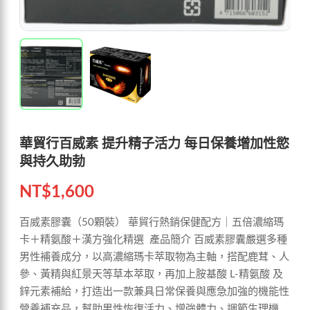
華貿行百威素 提升精子活力 每日保養增加性慾
與持久助勃
NT$
1,600
百威素膠囊（50顆裝） 華貿行熱銷保健配方｜五倍濃縮瑪
卡＋精氨酸＋漢方強化精選 產品簡介 百威素膠囊嚴選多種
男性補養成分，以高濃縮瑪卡萃取物為主軸，搭配鹿茸、人
參、黃精與紅景天等草本萃取，再加上胺基酸 L-精氨酸 及
鋅元素補給，打造出一款兼具日常保養與應急加強的機能性
營養補充品，幫助男性恢復活力、增強體力、調節生理機