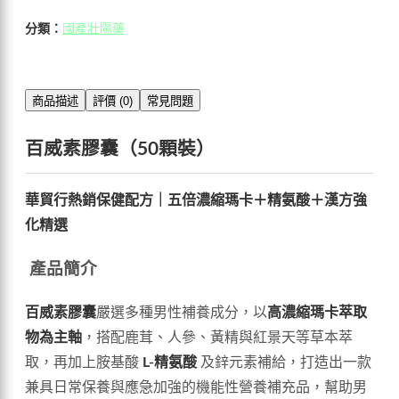
分類：
國產壯陽藥
商品描述
評價 (0)
常見問題
百威素膠囊（50顆裝）
華貿行熱銷保健配方｜五倍濃縮瑪卡＋精氨酸＋漢方強
化精選
產品簡介
百威素膠囊
嚴選多種男性補養成分，以
高濃縮瑪卡萃取
物為主軸
，搭配鹿茸、人參、黃精與紅景天等草本萃
取，再加上胺基酸
L-精氨酸
及鋅元素補給，打造出一款
兼具日常保養與應急加強的機能性營養補充品，幫助男