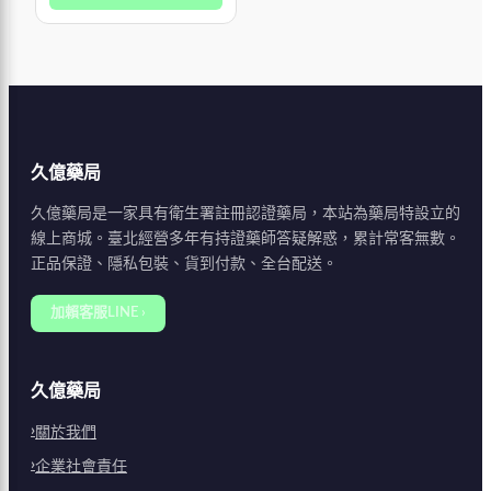
擇性放鬆陰莖海綿體中的血
達到相似的促進陰
管平滑肌，
久億藥局
久億藥局是一家具有衛生署註冊認證藥局，本站為藥局特設立的
線上商城。臺北經營多年有持證藥師答疑解惑，累計常客無數。
正品保證、隱私包裝、貨到付款、全台配送。
加賴客服LINE ›
久億藥局
關於我們
企業社會責任