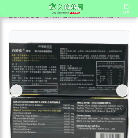
/
/
/
首頁
商店
國產壯陽藥
訂單
訂單
華貿行百威素 提升精子活力 每日保養增加性慾與持久助勃