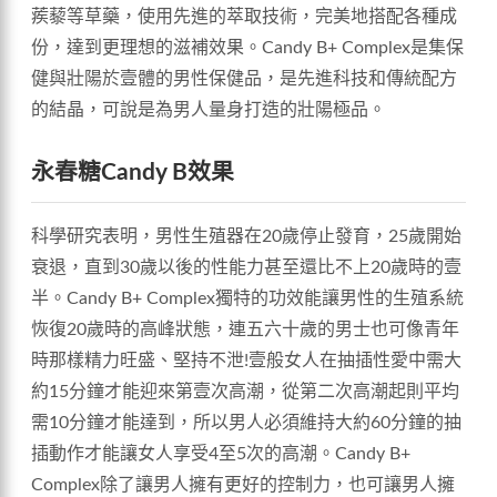
蒺藜等草藥，使用先進的萃取技術，完美地搭配各種成
份，達到更理想的滋補效果。Candy B+ Complex是集保
健與壯陽於壹體的男性保健品，是先進科技和傳統配方
的結晶，可說是為男人量身打造的壯陽極品。
永春糖Candy B效果
科學研究表明，男性生殖器在20歲停止發育，25歲開始
衰退，直到30歲以後的性能力甚至還比不上20歲時的壹
半。Candy B+ Complex獨特的功效能讓男性的生殖系統
恢復20歲時的高峰狀態，連五六十歲的男士也可像青年
時那樣精力旺盛、堅持不泄!壹般女人在抽插性愛中需大
約15分鐘才能迎來第壹次高潮，從第二次高潮起則平均
需10分鐘才能達到，所以男人必須維持大約60分鐘的抽
插動作才能讓女人享受4至5次的高潮。Candy B+
Complex除了讓男人擁有更好的控制力，也可讓男人擁