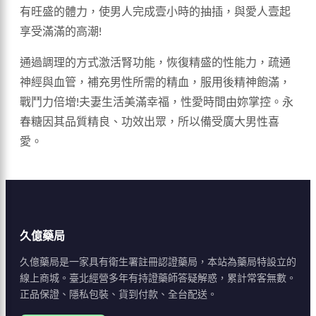
有旺盛的體力，使男人完成壹小時的抽插，與愛人壹起
享受滿滿的高潮!
通過調理的方式激活腎功能，恢復精盛的性能力，疏通
神經與血管，補充男性所需的精血，服用後精神飽滿，
戰鬥力倍增!夫妻生活美滿幸福，性愛時間由妳掌控。永
春糖因其品質精良、功效出眾，所以備受廣大男性喜
愛。
久億藥局
久億藥局是一家具有衛生署註冊認證藥局，本站為藥局特設立的
線上商城。臺北經營多年有持證藥師答疑解惑，累計常客無數。
正品保證、隱私包裝、貨到付款、全台配送。