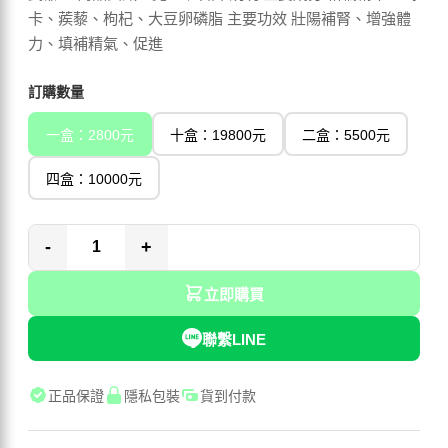
卡、蒺藜、枸杞、大豆卵磷脂 主要功效 壯陽補腎、增強體
力、填補精氣、促進
訂購數量
一盒：2800元
十盒：19800元
二盒：5500元
四盒：10000元
-
+
立即購買
聯繫LINE
正品保證
隱私包裝
貨到付款