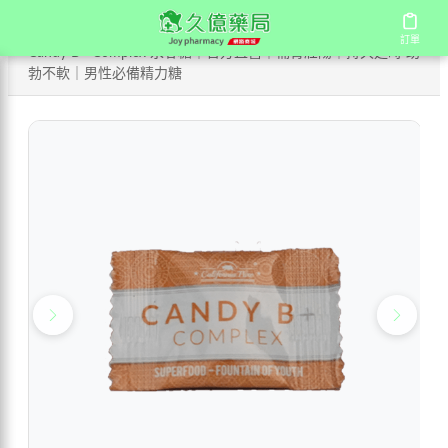
/
/
首頁
商店
訂單
訂單
Candy B+ Complex 永春糖｜官方直營｜補腎壯陽｜持久延時 助
勃不軟｜男性必備精力糖