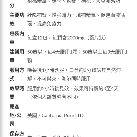
柑橘精華、瑪卡、蒺藜、枸杞、大豆卵磷脂
分
主要功
壯陽補腎、增強體力、填補精氣、促進血液循
效
環、提高免疫力
包裝內
每盒12包，每顆含2000mg（藥片狀）
容
建議用
50歲以下每4天服用1顆；50歲以上每3天服用1
量
顆
服用方
晚餐後1小時含服，口含約3分鐘讓其自然溶
式
解，不可與茶、咖啡同時服用
效果時
服用約2小時後見效，效果可持續約3至4天
間
（依個人體質略有不同）
原產
地/公
美國 / California Pure LTD.
司
保存方