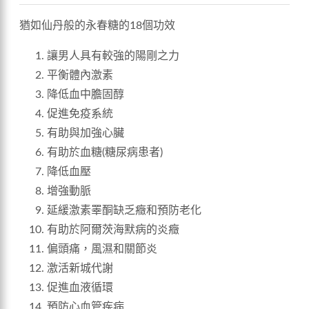
猶如仙丹般的永春糖的18個功效
讓男人具有較強的陽剛之力
平衡體內激素
降低血中膽固醇
促進免疫系統
有助與加強心臟
有助於血糖(糖尿病患者)
降低血壓
增強動脈
延緩激素睪酮缺乏癥和預防老化
有助於阿爾茨海默病的炎癥
偏頭痛，風濕和關節炎
激活新城代謝
促進血液循環
預防心血管疾病