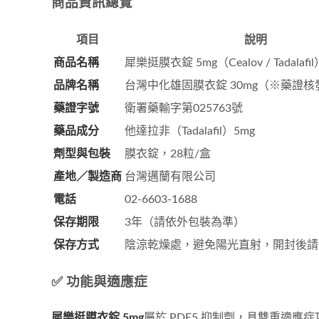
商品資訊總覽
項目
說明
商品名稱
犀樂挺膜衣錠 5mg（Cealov / Tadalafil
品牌名稱
台灣中化雄固膜衣錠 30mg（※藥證
藥證字號
衛署藥輸字第025763號
藥品成分
他達拉非（Tadalafil）5mg
劑型與包裝
膜衣錠，28粒/盒
產地／製造商
台灣邁蘭有限公司
電話
02-6603-1688
保存期限
3年（請依外包裝為準）
保存方式
陰涼乾燥處，避免陽光直射，開封後請
✅ 功能與適應症
犀樂挺膜衣錠 5mg
屬於 PDE5 抑制劑，具雙重適應