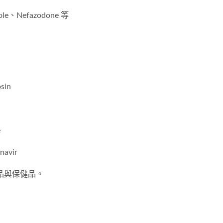
zole、Nefazodone 等
sin
e
avir
品與保健品。