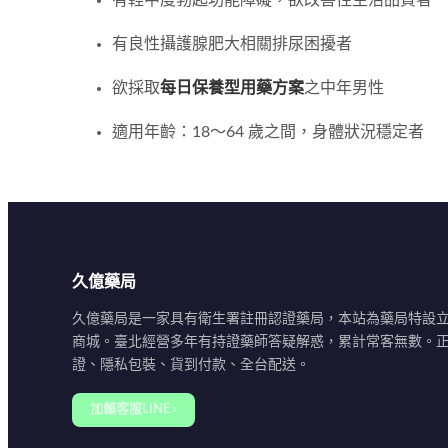
有輕中度勃起功能障礙，欲改善性生活品質者
有良性攝護腺肥大相關排尿困擾者
欲採取
每日保養型用藥方案
之中年男性
適用年齡：18～64 歲之間，身體狀況穩定者
久億藥局
久億藥局是一家具有衛生署註冊認證藥局，本站為藥局特設
商城。臺北經營多年有持證藥師答疑解惑，累計常客無數。
證、隱私包裝、貨到付款、全台配送。
加賴客服LINE ›