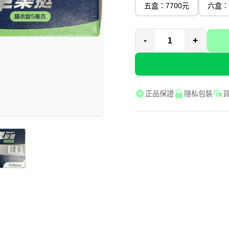
五盒：7700元
六盒：
-
+
正品保證
隱私包裝