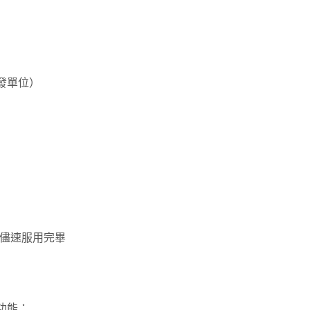
）
核發單位）
儘速服用完畢
症功能：