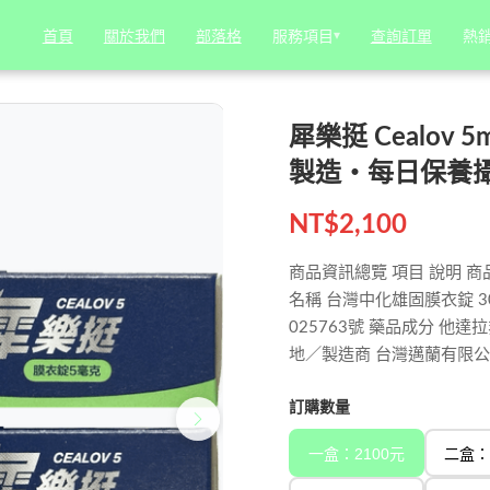
）｜台灣邁蘭製造・每日保養攝護腺專用藥品
服務項目
服務項目
▾
▾
熱
熱
首頁
首頁
關於我們
關於我們
部落格
部落格
查詢訂單
查詢訂單
犀樂挺 Cealov
製造・每日保養
NT$
2,100
商品資訊總覽 項目 說明 商品名稱
名稱 台灣中化雄固膜衣錠 
025763號 藥品成分 他達拉非
地／製造商 台灣邁蘭有限公司 電
訂購數量
一盒：2100元
二盒：