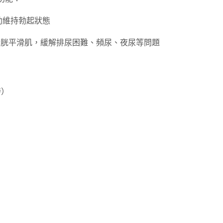
助維持勃起狀態
膀胱平滑肌，緩解排尿困難、頻尿、夜尿等問題
時）