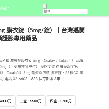
銷商品
銷商品
▾
▾
 5mg 膜衣錠（5mg/錠）｜台灣邁蘭
攝護腺專用藥品
 犀樂挺膜衣錠 5mg（Cealov / Tadalafil） 品牌
30mg（※藥證核發單位） 藥證字號 衛署藥輸字第
（Tadalafil）5mg 劑型與包裝 膜衣錠，28粒/盒 產
話 02-6603-1688 保存期限 3年（
4000元
三盒：5500元
四盒：6700元