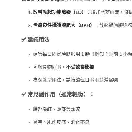
改善勃起功能障礙（ED）
：增加陰莖血流，協
治療良性攝護腺肥大（BPH）
：放鬆攝護腺與
✅ 建議用法
建議每日固定時間服用 1 顆（例如：睡前 1 小
可與食物同服，
不受飲食影響
為保養型用法，請持續每日服用並遵醫囑
✅ 常見副作用（通常輕微）：
臉部潮紅、頭部發熱感
鼻塞、肌肉痠痛、消化不良