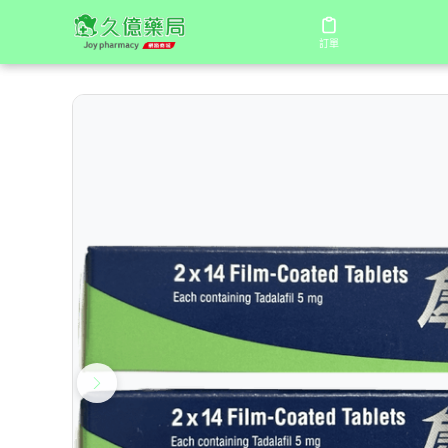
/
/
首頁
商店
犀樂挺 Cealov 5mg 膜衣錠（5mg/錠
訂單
訂單