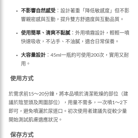
不影響自然感受
：設計著重「降低敏感度」但不影
響親密感與互動，提升雙方舒適度與互動品質。
使用簡單、清爽不黏膩
：外用噴霧設計，輕輕一噴
快速吸收，不沾手、不油膩，適合日常保養。
大容量設計
：45ml一瓶約可使用200次，實用又耐
用。
使用方式
於需求前15～20分鐘，將本品噴於清潔乾燥的部位（建
議於陰莖頭及周圍部位），用量不需多，一次噴1～2下
即可，避免噴灑於尿道口。初次使用者建議先從較少量
開始測試肌膚適應狀況。
保存方式