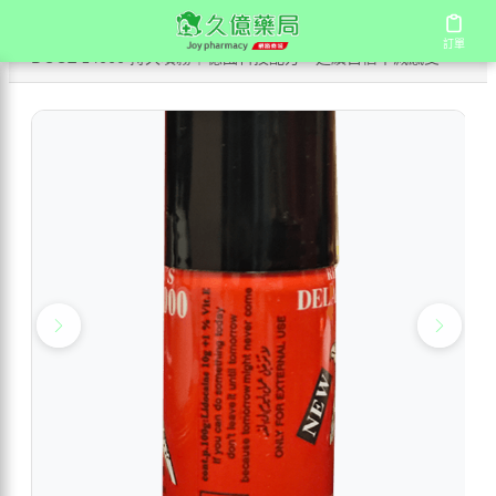
/
/
首頁
商店
訂單
訂單
DOOZ 14000 持久噴霧｜德國科技配方，延續自信不減感受