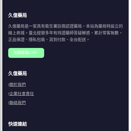
久億藥局
久億藥局是一家具有衛生署註冊認證藥局，本站為藥局特設立的
線上商城。臺北經營多年有持證藥師答疑解惑，累計常客無數。
正品保證、隱私包裝、貨到付款、全台配送。
加賴客服LINE ›
久億藥局
關於我們
企業社會責任
聯絡我們
快速連結