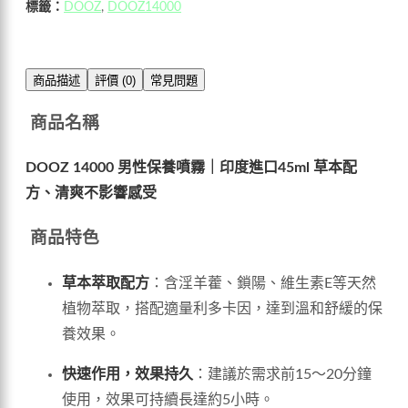
標籤：
DOOZ
,
DOOZ14000
商品描述
評價 (0)
常見問題
商品名稱
DOOZ 14000 男性保養噴霧｜印度進口45ml 草本配
方、清爽不影響感受
商品特色
草本萃取配方
：含淫羊藿、鎖陽、維生素E等天然
植物萃取，搭配適量利多卡因，達到溫和舒緩的保
養效果。
快速作用，效果持久
：建議於需求前15～20分鐘
使用，效果可持續長達約5小時。