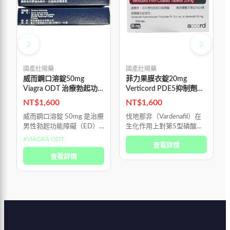
國產壯陽藥
國產壯陽藥
威而鋼口溶錠50mg
菲力果膜衣錠20mg
Viagra ODT 治療勃起功
Verticord PDE5抑制劑改
能障礙
善性功能障礙 吉富生產
NT$
1,600
NT$
1,600
威而鋼口溶錠 50mg 是治療
伐地那非（Vardenafil）在
男性勃起功能障礙（ED）
生化作用上對第5型磷酸二
的專用口服藥物，並非荷爾
酯酶（PDE5）的選擇性比
#
VIAGRA ODT
查看詳情
蒙製劑，也不是所謂的「春
西地那非（Sildenafil）高出
藥」。 它的作用機轉是選
查看詳情
近十倍，因此能以較低劑量
擇性放鬆陰莖海綿體中的血
達到相似的促進陰
管平滑肌，