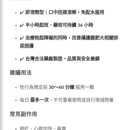
✔️
即溶劑型｜口中迅速溶解，免配水服用
✔️
半小時起效，藥效可持續 36 小時
✔️
治療勃起障礙的同時，改善攝護腺肥大相關排
尿困擾
✔️
台灣合法藥廠製造，品質與安全兼顧
建議用法
性行為預定前
30～60 分鐘
服用一顆
每日
最多一次
，不可重複使用或自行增減劑量
常見副作用
臉紅、心跳加快、鼻塞