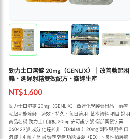
勁力士口溶錠 20mg（GENLIX）｜改善勃起困
難・延遲射精雙效配方・衛達生產
NT$
1,600
勁力士口溶錠 20mg（GENLIX） 衛達化學製藥出品｜治療
勃起功能障礙｜速效・持久・每日適用 基本資料 項目 說明
商品名稱 勁力士口溶錠 20mg 許可證字號 衛部藥製字第
060429號 成分 他達拉非（Tadalafil）20mg 劑型與規格 口
溶錠｜4 顆 / 盒 適應症 勃起功能障礙（ED）、良性攝護腺