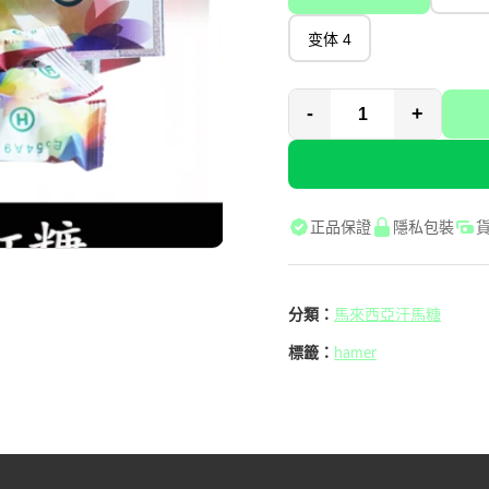
变体 4
-
+
正品保證
隱私包裝
分類：
馬來西亞汗馬糖
標籤：
hamer