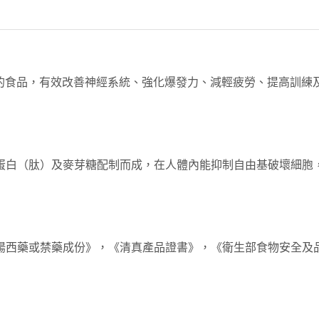
力的食品，有效改善神經系統、強化爆發力、減輕疲勞、提高訓
蛋白（肽）及麥芽糖配制而成，在人體內能抑制自由基破壞細胞
壯陽西藥或禁藥成份》，《清真產品證書》，《衛生部食物安全及