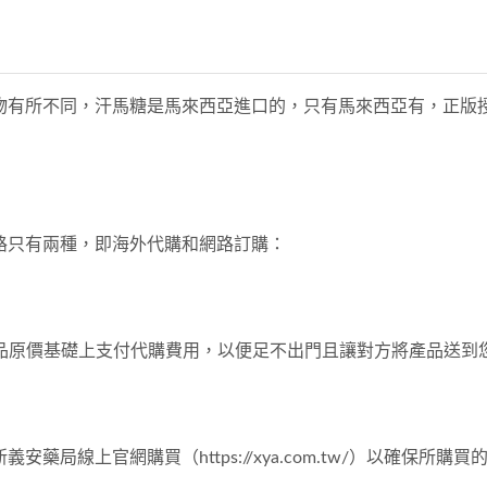
藥物有所不同，汗馬糖是馬來西亞進口的，只有馬來西亞有，正
通路只有兩種，即海外代購和網路訂購：
品原價基礎上支付代購費用，以便足不出門且讓對方將產品送到
安藥局線上官網購買（https://xya.com.tw/）以確保