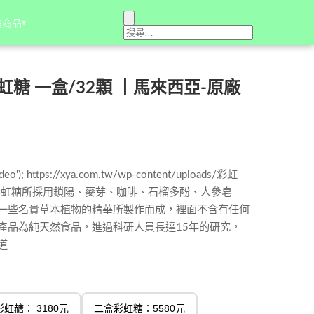
銷商品
銷商品
▾
▾
彩虹糖 一盒/32顆 丨馬來西亞-原廠
ideo'); https://xya.com.tw/wp-content/uploads/彩虹
r二代彩虹糖所採用鎖陽、麥芽、咖啡、石榴多酚、人參皂
一些名貴草本植物的精華所製作而成，裡面不含有任何
產品為純天然食品，進過科研人員長達15年的研究，
道
虹赯： 3180元
二盒彩虹糖：5580元