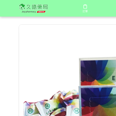
/
/
/
首頁
商店
馬來西亞汗馬糖
汗馬糖 Hamer 彩虹糖 
訂單
訂單