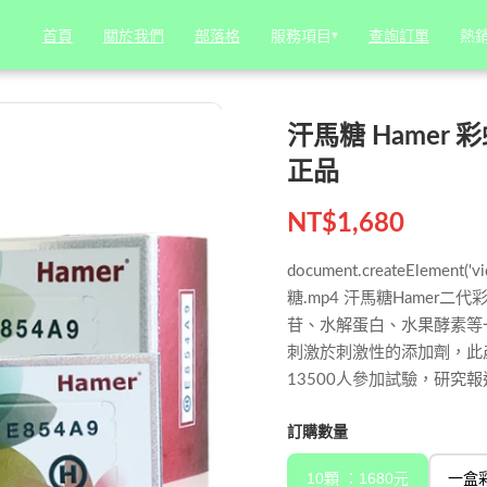
一盒/32顆 丨馬來西亞-原廠正品
服務項目
服務項目
▾
▾
熱
熱
首頁
首頁
關於我們
關於我們
部落格
部落格
查詢訂單
查詢訂單
汗馬糖 Hamer 
正品
NT$
1,680
document.createElement('v
糖.mp4 汗馬糖Hame
苷、水解蛋白、水果酵素等
刺激於刺激性的添加劑，此
13500人參加試驗，研究報
訂購數量
10顆 ：1680元
一盒彩