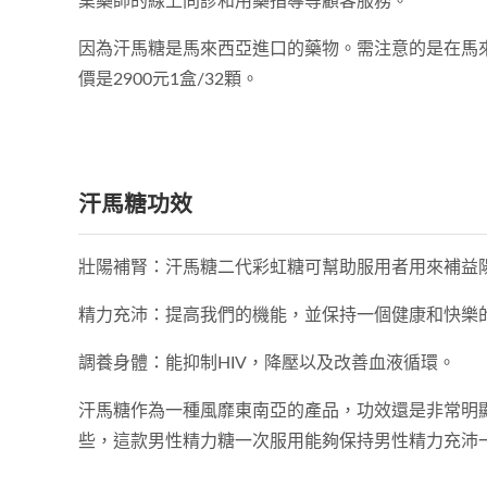
業藥師的線上問診和用藥指導等顧客服務。
因為汗馬糖是馬來西亞進口的藥物。需注意的是在馬
價是2900元1盒/32顆。
汗馬糖功效
壯陽補腎：汗馬糖二代彩虹糖可幫助服用者用來補益陽
精力充沛：提高我們的機能，並保持一個健康和快樂
調養身體：能抑制HIV，降壓以及改善血液循環。
汗馬糖作為一種風靡東南亞的產品，功效還是非常明
些，這款男性精力糖一次服用能夠保持男性精力充沛