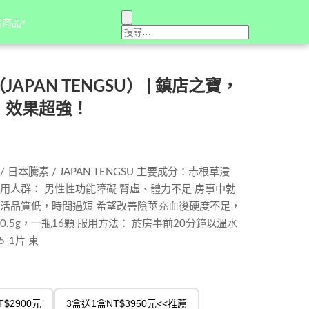
銷商品
銷商品
▾
▾
PAN TENGSU） | 鎮店之寶，
，效果超強！
日本騰素 / JAPAN TENGSU 主要成分：赤根草浸
用人群： 男性性功能障礙 腎虛、體力不足 房事中勃
生活品質低，時間過短 希望改善陰莖充血後硬度不足，
.5g，一瓶16顆 服用方法： 於房事前20分鐘以溫水
-1片 東
T$2900元
3盒送1盒NT$3950元<<推薦