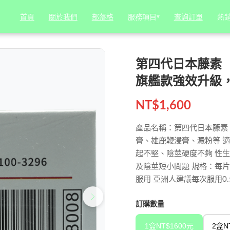
ENGSU） | 鎮店之寶，旗艦款強效升級，效果超強！
服務項目
服務項目
▾
▾
熱
熱
首頁
首頁
關於我們
關於我們
部落格
部落格
查詢訂單
查詢訂單
第四代日本藤素（JA
旗艦款強效升級
NT$
1,600
產品名稱：第四代日本藤素 / 
膏、雄鹿鞭浸膏、澱粉等 適
起不堅、陰莖硬度不夠 性
及陰莖短小問題 規格：每片0
服用 亞洲人建議每次服用0.5
訂購數量
1盒NT$1600元
2盒N