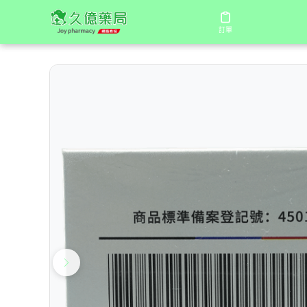
/
/
/
首頁
商店
進口壯陽藥
第四代日本藤素（JAPAN T
訂單
訂單