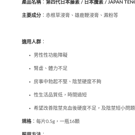
產品名稱
：
第四代日本藤素 / 日本騰素 / JAPAN TEN
主要成分
：赤根草浸膏、雄鹿鞭浸膏、澱粉等
適用人群
：
男性性功能障礙
腎虛、體力不足
房事中勃起不堅、陰莖硬度不夠
性生活品質低，時間過短
希望改善陰莖充血後硬度不足，及陰莖短小問題
規格
：每片0.5g，一瓶16顆
服用方法
：