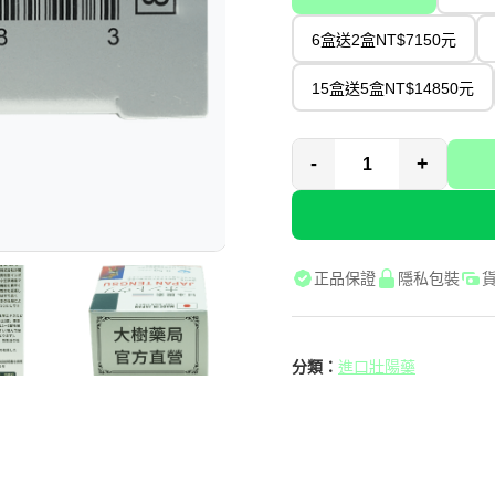
6盒送2盒NT$7150元
15盒送5盒NT$14850元
-
+
正品保證
隱私包裝
分類：
進口壯陽藥