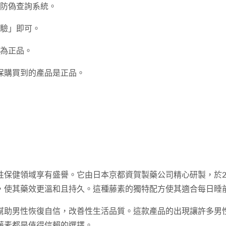
方防偽查詢系統。
驗」即可。
為正品。
保購買到的產品是正品。
保健領域享有盛譽。它由日本京都資賀製藥公司精心研製，於20
，使其藥效更溫和且持久。這種藤素的獨特配方使其適合每日睡
幫助男性恢復自信，改善性生活品質。這款產品的出現讓許多男
藤素都是值得信賴的選擇。