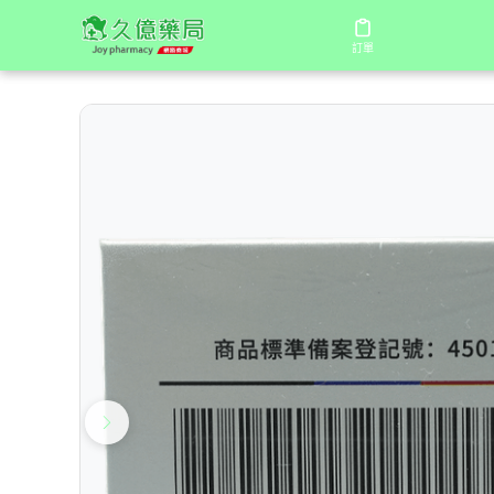
/
/
首頁
商店
第四代日本藤素（JAPAN TENGSU） |
訂單
訂單