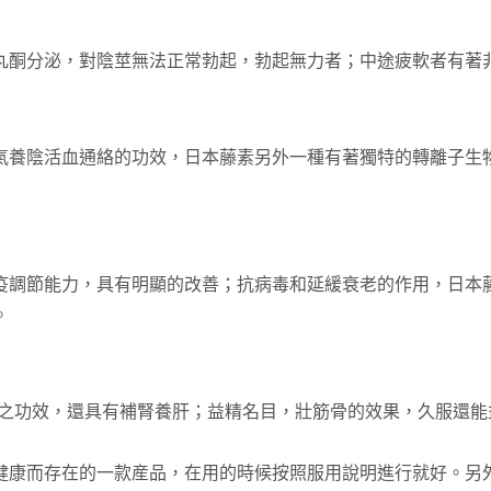
丸酮分泌，對陰莖無法正常勃起，勃起無力者；中途疲軟者有著
氣養陰活血通絡的功效，日本藤素另外一種有著獨特的轉離子生
疫調節能力，具有明顯的改善；抗病毒和延緩衰老的作用，日本
。
益腎填精之功效，還具有補腎養肝；益精名目，壯筋骨的效果，久服
健康而存在的一款産品，在用的時候按照服用說明進行就好。另