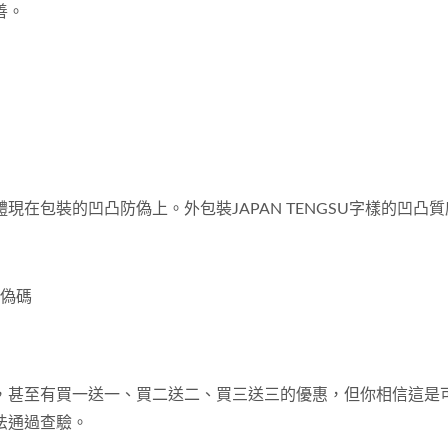
善。
在包裝的凹凸防偽上。外包裝JAPAN TENGSU字樣的凹凸
防偽碼
，甚至有買一送一、買二送二、買三送三的優惠，但你相信這是
法通過查驗。