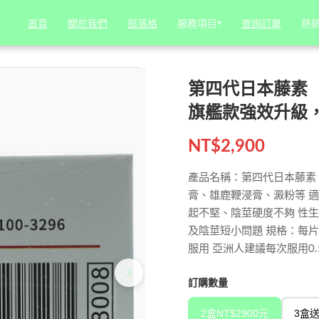
 鎮店之寶，旗艦款強效升級，效果超強！
服務項目
服務項目
▾
▾
熱
熱
首頁
首頁
關於我們
關於我們
部落格
部落格
查詢訂單
查詢訂單
第四代日本藤素（JA
旗艦款強效升級
NT$
2,900
產品名稱：第四代日本藤素 / 
膏、雄鹿鞭浸膏、澱粉等 適
起不堅、陰莖硬度不夠 性
及陰莖短小問題 規格：每片0
服用 亞洲人建議每次服用0.5
訂購數量
2盒NT$2900元
3盒送