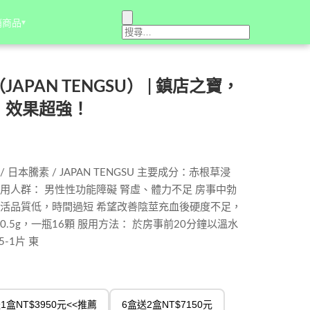
銷商品
銷商品
▾
▾
PAN TENGSU） | 鎮店之寶，
，效果超強！
日本騰素 / JAPAN TENGSU 主要成分：赤根草浸
用人群： 男性性功能障礙 腎虛、體力不足 房事中勃
生活品質低，時間過短 希望改善陰莖充血後硬度不足，
.5g，一瓶16顆 服用方法： 於房事前20分鐘以溫水
-1片 東
1盒NT$3950元<<推薦
6盒送2盒NT$7150元