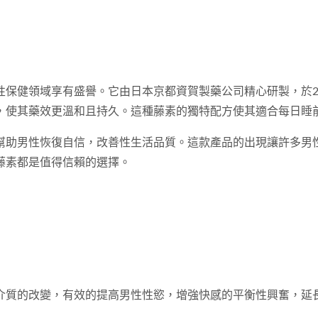
保健領域享有盛譽。它由日本京都資賀製藥公司精心研製，於20
，使其藥效更溫和且持久。這種藤素的獨特配方使其適合每日睡
幫助男性恢復自信，改善性生活品質。這款產品的出現讓許多男
藤素都是值得信賴的選擇。
介質的改變，有效的提高男性性慾，增強快感的平衡性興奮，延