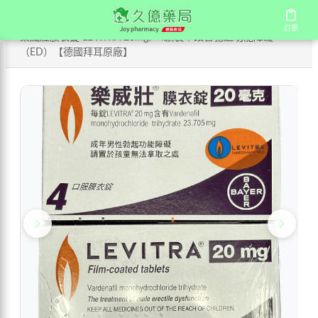
/
/
首頁
商店
訂單
訂單
樂威壯膜衣錠 LEVITRA 20mg／4顆裝｜改善勃起功能障礙
（ED）【德國拜耳原廠】