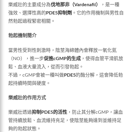
樂威壯的主要成分為
伐地那非（Vardenafil）
，是一種
強效、選擇性高的
PDE5抑制劑
。它的作用機制與男性自
然勃起過程緊密相關。
勃起機制簡介
當男性受到性刺激時，陰莖海綿體內會釋放一氧化氮
（NO），進一步
促進cGMP的生成
，使得血管平滑肌放
鬆、血液大量流入，從而引發勃起。
不過，cGMP會被一種叫做
PDE5
的酶分解，這會降低勃
起持續時間與硬度。
樂威壯的作用方式
樂威壯透過
抑制PDE5的活性
，防止其分解cGMP，讓血
管持續放鬆、血流維持充足，使陰莖能夠達到並維持足
夠的勃起狀態。