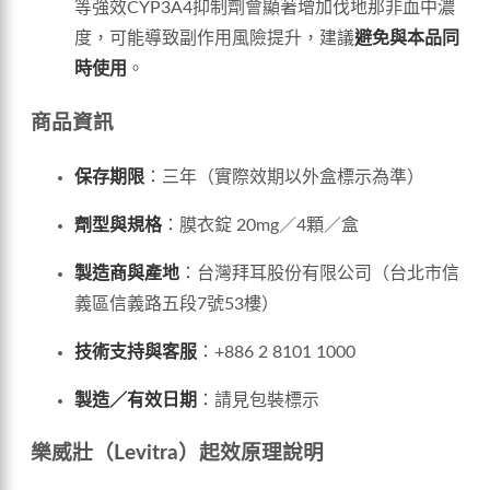
等強效CYP3A4抑制劑會顯著增加伐地那非血中濃
度，可能導致副作用風險提升，建議
避免與本品同
時使用
。
商品資訊
保存期限
：三年（實際效期以外盒標示為準）
劑型與規格
：膜衣錠 20mg／4顆／盒
製造商與產地
：台灣拜耳股份有限公司（台北市信
義區信義路五段7號53樓）
技術支持與客服
：+886 2 8101 1000
製造／有效日期
：請見包裝標示
樂威壯（Levitra）起效原理說明