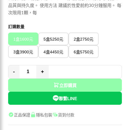
品質與持久度。 使用方法 建議於性愛前約30分鐘服用。 每
次限用1顆，每
訂購數量
1盒1600元
5盒5250元
2盒2750元
3盒3900元
4盒4450元
6盒5750元
-
+
立即購買
聯繫LINE
正品保證
隱私包裝
貨到付款