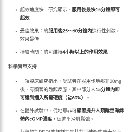
起效速度快：研究顯示，
服用後最快15分鐘即可
起效
最佳效果：約
服用後25～60分鐘內
進行性刺激，
效果最佳
持續時間：約可維持
4小時以上的作用效果
科學實證支持
一項臨床研究指出，受試者在服用伐地那非20mg
後，有顯著的勃起反應，其中部分人
15分鐘內即
可達到插入所需硬度（≧60%）
。
在體外試驗中，伐地那非可
顯著提升人類陰莖海綿
體內cGMP濃度
，促進平滑肌鬆弛。
此藥物對PDE5的抑制力是其對其他酶的數十至上