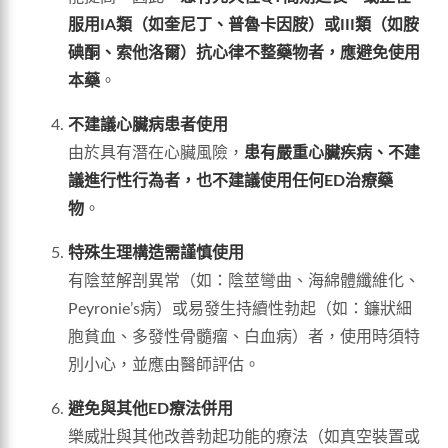
服用IA類（如奎尼丁、普魯卡因胺）或III類（如胺
碘酮、索他洛爾）抗心律不整藥物者，應避免使用
本藥
。
不建議心臟病患者使用
由於具有潛在心臟風險，
患有嚴重心臟疾病、不建
議進行性行為者，也不建議使用任何ED治療藥
物
。
特殊生理構造需謹慎使用
有陰莖解剖異常（如：陰莖彎曲、海綿體纖維化、
Peyronie’s病）或易發生持續性勃起（如：鐮狀細
胞貧血、多發性骨髓瘤、白血病）者，使用時須特
別小心，並應由醫師評估。
避免與其他ED療法併用
樂威壯與其他改善勃起功能的療法（如真空裝置或