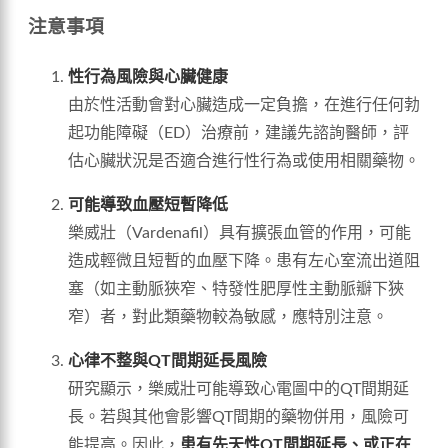
注意事項
性行為風險與心臟健康
由於性活動會對心臟造成一定負擔，在進行任何勃
起功能障礙（ED）治療前，建議先諮詢醫師，評
估心臟狀況是否適合進行性行為或使用相關藥物。
可能導致血壓短暫降低
樂威壯（Vardenafil）具有擴張血管的作用，可能
造成輕微且短暫的血壓下降。患有左心室流出道阻
塞（如主動脈狹窄、特發性肥厚性主動脈瓣下狹
窄）者，對此類藥物較為敏感，應特別注意。
心律不整與QT間期延長風險
研究顯示，樂威壯可能導致心電圖中的QT間期延
長。若與其他會影響QT間期的藥物併用，風險可
能提高。因此，
患有先天性QT間期延長、或正在