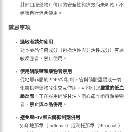
其他口服藥物）併用的安全性與療效尚未明確，不
建議自行混合使用。
禁忌事項
過敏者請勿使用
對本藥品任何成分（包括活性與非活性成分）有過
敏反應者，禁止使用。
使用硝酸鹽類藥物者禁用
伐地那非屬於PDE5抑制劑，會與硝酸鹽類或一氧
化氮供體藥物發生交互作用，可能引起
嚴重的低血
壓反應
。正在服用硝酸甘油、消心痛等硝酸類藥物
者，
禁止與本品併用
。
避免與HIV蛋白酶抑制劑併用
如印地那韋（Indinavir）或利托那韋（Ritonavir）