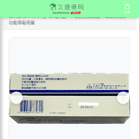
/
/
首頁
商店
訂單
訂單
樂軒昂 Lonfilis 5mg（28錠/盒）｜生達製藥出品・每日型勃起
功能障礙用藥