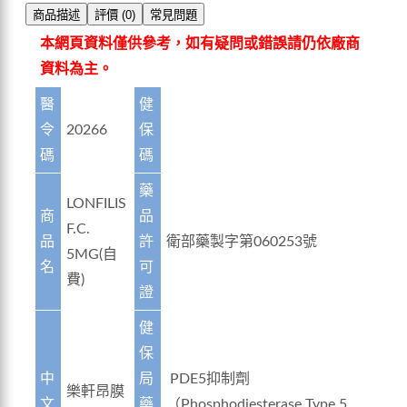
商品描述
評價 (0)
常見問題
本網頁資料僅供參考，如有疑問或錯誤請仍依廠商
資料為主。
醫
健
令
20266
保
碼
碼
藥
LONFILIS
商
品
F.C.
品
許
衛部藥製字第060253號
5MG(自
名
可
費)
證
健
保
中
局
PDE5抑制劑
樂軒昂膜
文
藥
（Phosphodiesterase Type 5