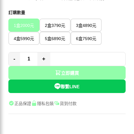
訂購數量
1盒2000元
2盒3790元
3盒4890元
4盒5990元
5盒6890元
6盒7590元
-
+
立即購買
聯繫LINE
正品保證
隱私包裝
貨到付款