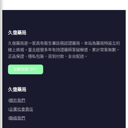
久億藥局
久億藥局是一家具有衛生署註冊認證藥局，本站為藥局特設立的
線上商城。臺北經營多年有持證藥師答疑解惑，累計常客無數。
正品保證、隱私包裝、貨到付款、全台配送。
加賴客服LINE ›
久億藥局
關於我們
企業社會責任
聯絡我們