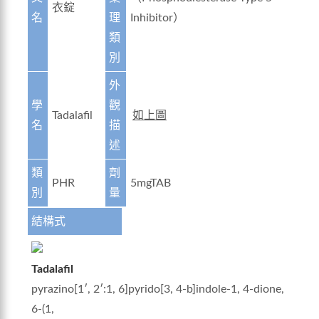
衣錠
名
理
Inhibitor）
類
別
外
學
觀
Tadalafil
如上圖
名
描
述
類
劑
PHR
5mgTAB
別
量
結構式
Tadalafil
pyrazino[1′, 2′:1, 6]pyrido[3, 4-b]indole-1, 4-dione,
6-(1,