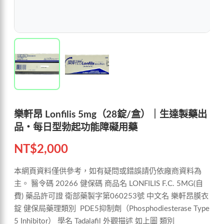
樂軒昂 Lonfilis 5mg（28錠/盒）｜生達製藥出
品・每日型勃起功能障礙用藥
NT$
2,000
本網頁資料僅供參考，如有疑問或錯誤請仍依廠商資料為
主。 醫令碼 20266 健保碼 商品名 LONFILIS F.C. 5MG(自
費) 藥品許可證 衛部藥製字第060253號 中文名 樂軒昂膜衣
錠 健保局藥理類別 PDE5抑制劑（Phosphodiesterase Type
5 Inhibitor） 學名 Tadalafil 外觀描述 如上圖 類別