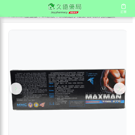
/
/
首頁
商店
訂單
訂單
Maxman加強版｜10顆裝｜頂級配方 陰莖增大系列旗艦款