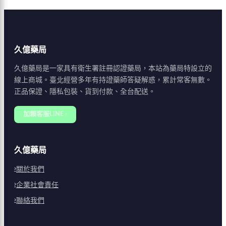
久億藥局
久億藥局是一家具有衛生署註冊認證藥局，本站為藥局特設立的
線上商城。臺北經營多年有持證藥師答疑解惑，累計常客無數。
正品保證、隱私包裝、貨到付款、全台配送。
加賴客服LINE ›
久億藥局
關於我們
企業社會責任
聯絡我們