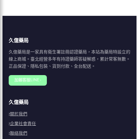
久億藥局
久億藥局是一家具有衛生署註冊認證藥局，本站為藥局特設立的
線上商城。臺北經營多年有持證藥師答疑解惑，累計常客無數。
正品保證、隱私包裝、貨到付款、全台配送。
加賴客服LINE ›
久億藥局
關於我們
企業社會責任
聯絡我們