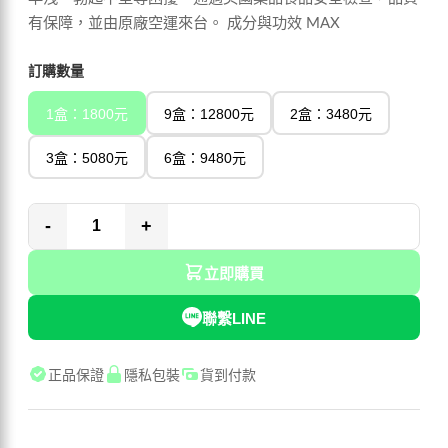
有保障，並由原廠空運來台。 成分與功效 MAX
訂購數量
1盒：1800元
9盒：12800元
2盒：3480元
3盒：5080元
6盒：9480元
-
+
立即購買
聯繫LINE
正品保證
隱私包裝
貨到付款