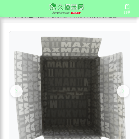
/
/
首頁
商店
訂單
訂單
MAXMAN二代60顆｜美國原裝 男性陰莖增大增粗保健品