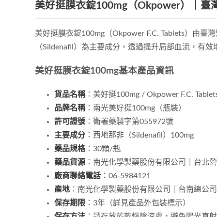
美好挺膜衣錠100mg（Okpower）
美好挺膜衣錠100mg（Okpower F.C. Ta
（Sildenafil）為主要成分，透過提升局部血流
美好挺膜衣錠100mg基本產品資訊
貨品名稱
：美好挺100mg / Okpower F.C. Tablet
品牌名稱
：南光美好挺100mg（瓶裝）
許可證號
：衛署藥製字第055972號
主要成分
：西地那非（Sildenafil）100mg
藥品規格
：30顆/瓶
藥品貨源
：南光化學製藥股份有限公司｜台北營
廠商聯絡電話
：06-5984121
產地
：南光化學製藥股份有限公司｜台南總公司（
保存期限
：3年（詳見產品外包裝標示）
保存方法
：請存放於乾燥陰涼處，避免陽光直射