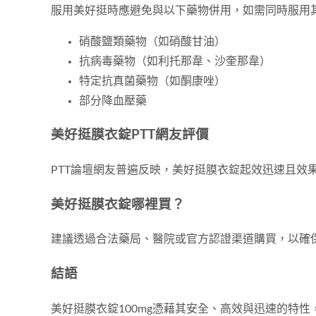
服用美好挺時應避免與以下藥物併用，如需同時服用
硝酸鹽類藥物（如硝酸甘油）
抗病毒藥物（如利托那韋、沙奎那韋）
特定抗真菌藥物（如酮康唑）
部分降血壓藥
美好挺膜衣錠PTT網友評價
PTT論壇網友普遍反映，美好挺膜衣錠起效迅速且
美好挺膜衣錠哪裡買？
建議透過合法藥局、醫院或官方認證渠道購買，以確
結語
美好挺膜衣錠100mg憑藉其安全、高效與迅速的特