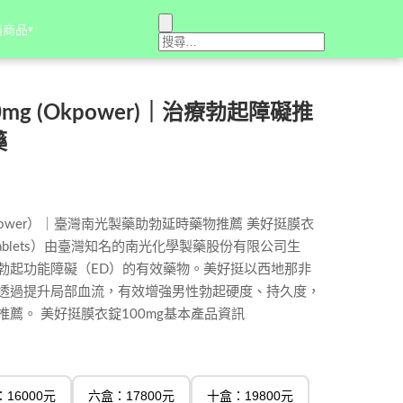
銷商品
銷商品
▾
▾
g (Okpower)｜治療勃起障礙推
藥
power）｜臺灣南光製藥助勃延時藥物推薦 美好挺膜衣
.C. Tablets）由臺灣知名的南光化學製藥股份有限公司生
勃起功能障礙（ED）的有效藥物。美好挺以西地那非
要成分，透過提升局部血流，有效增強男性勃起硬度、持久度，
薦。 美好挺膜衣錠100mg基本產品資訊
16000元
六盒：17800元
十盒：19800元