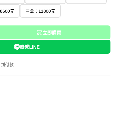
8600元
三盒：11800元
立即購買
聯繫LINE
貨到付款