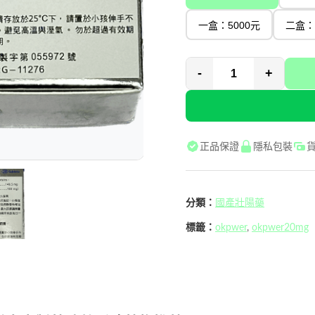
一盒：5000元
二盒：
-
+
正品保證
隱私包裝
分類：
國產壯陽藥
標籤：
okpwer
,
okpwer20mg