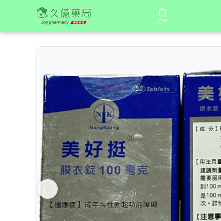
/
/
/
首頁
商店
國產壯陽藥
美好挺膜衣錠100mg (Okp
訂單
訂單