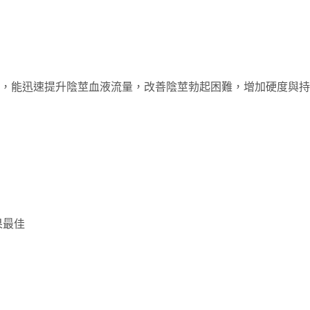
劑，能迅速提升陰莖血液流量，改善陰莖勃起困難，增加硬度與
果最佳