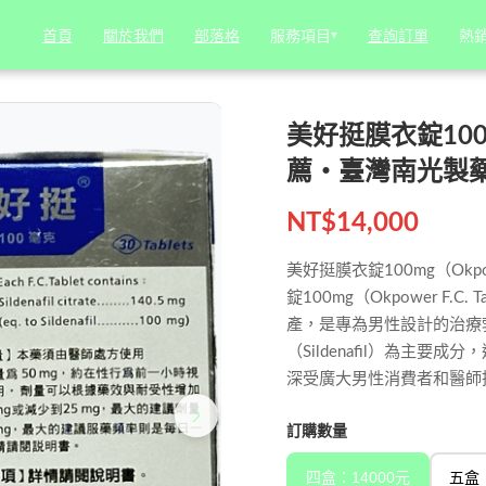
ower)｜治療勃起障礙推薦・臺灣南光製藥
服務項目
服務項目
▾
▾
熱
熱
首頁
首頁
關於我們
關於我們
部落格
部落格
查詢訂單
查詢訂單
美好挺膜衣錠100m
薦・臺灣南光製
NT$
14,000
美好挺膜衣錠100mg（Ok
錠100mg（Okpower F
產，是專為男性設計的治療
（Sildenafil）為主
深受廣大男性消費者和醫師推
訂購數量
四盒：14000元
五盒：