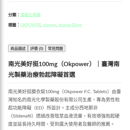
分類：
國產壯陽藥
標籤：
OKPOWER
,
okpwer
,
okpwer20mg
商品描述
評價 (0)
常見問題
南光美好挺100mg（Okpower）｜臺灣南
光製藥治療勃起障礙首選
南光美好挺膜衣錠100mg（Okpower F.C. Tablets）由臺
灣知名的南光化學製藥股份有限公司生產，專為男性勃
起功能障礙（ED）所設計。主成分西地那非
（Sildenafil）透過改善陰莖血液流量，有效增強勃起硬
度並延長持久時間，受到廣大使用者及醫師的推薦。