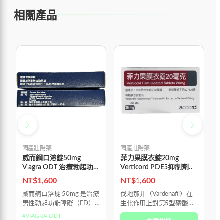
相關產品
國產壯陽藥
國產壯陽藥
威而鋼口溶錠50mg
菲力果膜衣錠20mg
Viagra ODT 治療勃起功
Verticord PDE5抑制劑改
能障礙
善性功能障礙 吉富生產
NT$
1,600
NT$
1,600
威而鋼口溶錠 50mg 是治療
伐地那非（Vardenafil）在
男性勃起功能障礙（ED）
生化作用上對第5型磷酸二
的專用口服藥物，並非荷爾
酯酶（PDE5）的選擇性比
#
VIAGRA ODT