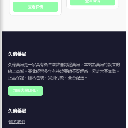
查看詳情
蒙製劑，也不是所謂的「春
西地那非（Sildenafil）高出
藥」。 它的作用機轉是選
查看詳情
近十倍，因此能以較低劑量
擇性放鬆陰莖海綿體中的血
達到相似的促進陰
管平滑肌，
久億藥局
久億藥局是一家具有衛生署註冊認證藥局，本站為藥局特設立的
線上商城。臺北經營多年有持證藥師答疑解惑，累計常客無數。
正品保證、隱私包裝、貨到付款、全台配送。
加賴客服LINE ›
久億藥局
關於我們