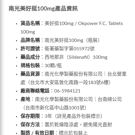
南光美好挺100mg產品資訊
貨品名稱
：美好挺100mg / Okpower F.C. Tablets
100mg
品牌名稱
：南光美好挺100mg（瓶裝）
許可證號
：衛署藥製字第055972號
藥品成分
：西地那非（Sildenafil）100mg
規格包裝
：30顆/瓶
藥品貨源
：南光化學製藥股份有限公司｜台北營業
處（台北市大安區敦化南路一段183號6樓）
廠商聯絡電話
：06-5984121
產地
：南光化學製藥股份有限公司｜台南總公司
（台南市新化區中山路1001號）
保存期限
：3年（詳見產品外包裝標示）
保存方法
：置於乾燥陰涼處，避免陽光直射
製造 / 有效日期
：標示於包裝上