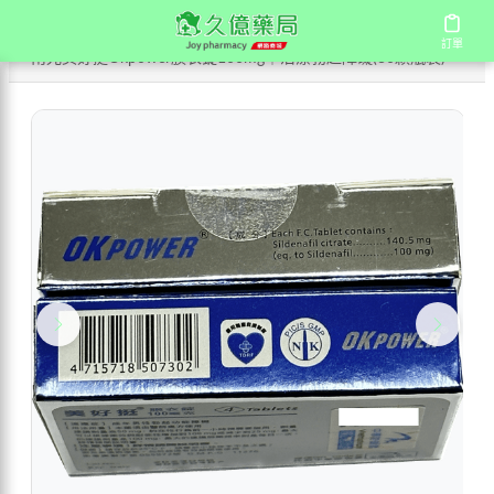
/
/
/
首頁
商店
國產壯陽藥
訂單
訂單
南光美好挺Okpower膜衣錠100mg｜治療勃起障礙(30顆瓶裝)