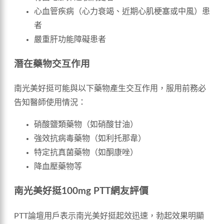
心血管疾病（心力衰竭、近期心肌梗塞或中風）患
者
嚴重肝功能障礙患者
潛在藥物交互作用
南光美好挺可能與以下藥物產生交互作用，服用前務必
告知醫師使用情況：
硝酸鹽類藥物（如硝酸甘油）
強效抗病毒藥物（如利托那韋）
特定抗真菌藥物（如酮康唑）
降血壓藥物等
南光美好挺100mg PTT網友評價
PTT論壇用戶表示南光美好挺起效迅速，勃起效果明顯