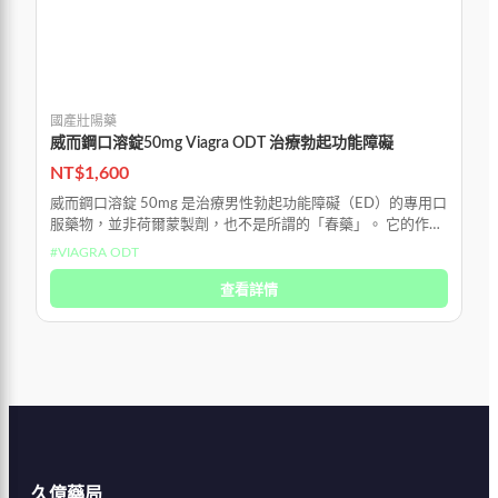
國產壯陽藥
國
威而鋼口溶錠50mg Viagra ODT 治療勃起功能障礙
菲
礙
NT$
1,600
N
威而鋼口溶錠 50mg 是治療男性勃起功能障礙（ED）的專用口
服藥物，並非荷爾蒙製劑，也不是所謂的「春藥」。 它的作用
伐
機轉是選擇性放鬆陰莖海綿體中的血管平滑肌，
（
#
VIAGRA ODT
能
查看詳情
久億藥局