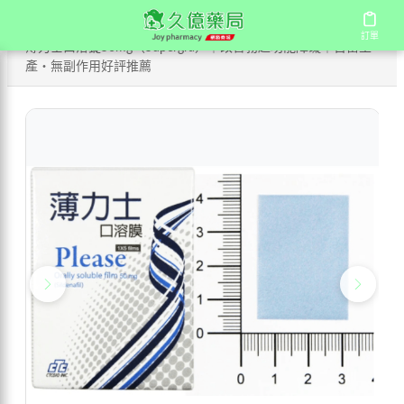
/
/
/
首頁
商店
國產壯陽藥
訂單
訂單
薄力士口溶錠50mg（Supergra）｜改善勃起功能障礙｜吉富生
產・無副作用好評推薦