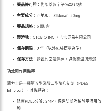
藥品許可證
：衛部藥製字第060893號
主要成分
：西地那非 Sildenafil 50mg
藥品規格
：5 顆/盒
製造地
：CTCBIO INC. / 吉富貿易有限公司
保存期限
：3 年（以外包裝標示為準）
保存方法
：請置於室溫保存，避免高溫與潮濕
功效與作用機轉
薄力士是一種第五型磷酸二酯酶抑制劑（PDE5
Inhibitor），其機轉為：
阻斷PDE5分解cGMP，促進陰莖海綿體平滑肌放
鬆