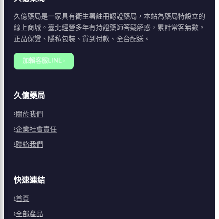
久億藥局是一家具有衛生署註冊認證藥局，本站為藥局特設立的
線上商城。臺北經營多年有持證藥師答疑解惑，累計常客無數。
正品保證、隱私包裝、貨到付款、全台配送。
加賴客服LINE ›
久億藥局
關於我們
企業社會責任
聯絡我們
快速連結
首頁
全部產品