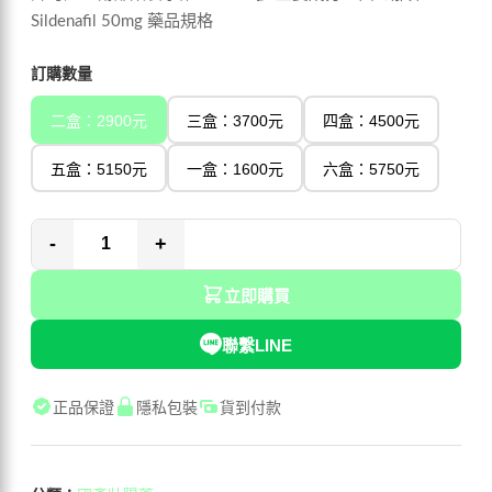
Sildenafil 50mg 藥品規格
訂購數量
二盒：2900元
三盒：3700元
四盒：4500元
五盒：5150元
一盒：1600元
六盒：5750元
-
+
立即購買
聯繫LINE
正品保證
隱私包裝
貨到付款